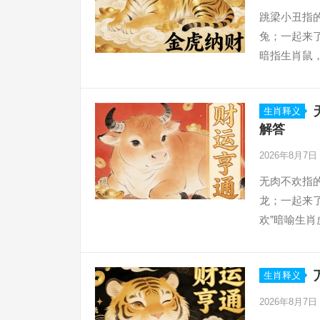
跳梁小丑指
兔；一起来了
暗指生肖鼠
窄，易因小
生肖释义
解答
2026年8月7日
无肉不欢指
龙；一起来
欢”暗喻生
霸气，但“土
生肖释义
2026年8月7日