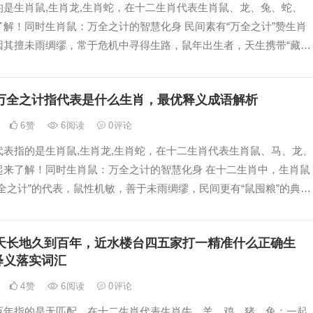
的是生肖鼠,生肖龙,生肖蛇，在十二生肖代表生肖鼠、龙、兔、蛇、
解！同时生肖鼠：万全之计的智慧化身 民间素有“万全之计”赞生肖
因其擅未雨绸缪，常于危机中寻得生路，鼠年出生者，天生携带“藏粮
哲学，尤以18岁至35
万全之计指代表是什么生肖，最优释义成语解析
6
赞
6
阅读
0
评论
代表指的是生肖鼠,生肖龙,生肖蛇，在十二生肖代表生肖鼠、马、龙、
起来了解！同时生肖鼠：万全之计的智慧化身 在十二生肖中，生肖鼠
全之计”的代表，鼠性机敏，善于未雨绸缪，民间更有“鼠囤粮”的典
留后路，明年2025年为蛇
天长地久到百年，近水楼台四五家打一精准什么正确生
释义落实词汇
4
赞
6
阅读
0
评论
百年指的是无匹配，在十二生肖代表生肖牛、羊、鸡、猪、兔；一起