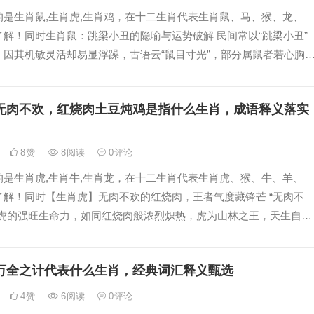
的是生肖鼠,生肖虎,生肖鸡，在十二生肖代表生肖鼠、马、猴、龙、
解！同时生肖鼠：跳梁小丑的隐喻与运势破解 民间常以“跳梁小丑”
，因其机敏灵活却易显浮躁，古语云“鼠目寸光”，部分属鼠者若心胸
利失大局，明年甲辰年，
无肉不欢，红烧肉土豆炖鸡是指什么生肖，成语释义落实
8
赞
8
阅读
0
评论
的是生肖虎,生肖牛,生肖龙，在十二生肖代表生肖虎、猴、牛、羊、
了解！同时【生肖虎】无肉不欢的红烧肉，王者气度藏锋芒 “无肉不
肖虎的强旺生命力，如同红烧肉般浓烈炽热，虎为山林之王，天生自带
豆炖鸡”的温润调和，恰暗
万全之计代表什么生肖，经典词汇释义甄选
4
赞
6
阅读
0
评论