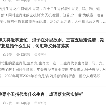
8
赞
10
阅读
0
评论
的是生肖龙,生肖蛇,生肖马，在十二生肖代表生肖龙、鸡、狗、蛇、
解！同时生肖龙的玄机解读 天机难测，但若以“一道”为线索，暗合
”之势，唯有生肖龙最能呼应此谶，龙为九五之尊，天生携风云之志，
达，古籍有云：“龙潜深
年关将近事更忙，浪子在外思故乡。三言五语难说清，期
梦想是指什么生肖，词汇释义解答落实
5
赞
12
阅读
0
评论
更忙指的是生肖鼠,生肖兔,生肖龙，在十二生肖代表生肖鼠、马、龙、
起来了解！同时生肖鼠：年关思乡与事业突围 年关将近,浪子思乡，对
，2023年尾至2024年初恰是“吉凶并存”的转折点，部分人遭遇职场
目被抢或团队停滞，郁
跳梁小丑指代表什么生肖，成语落实落实解析
7
赞
14
阅读
0
评论