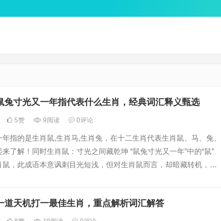
鼠兔寸光又一年指代表什么生肖，经典词汇释义甄选
5
赞
9
阅读
0
评论
一年指的是生肖鼠,生肖马,生肖兔，在十二生肖代表生肖鼠、马、兔、
来了解！同时生肖鼠：寸光之间藏乾坤 “鼠兔寸光又一年”中的“鼠”
肖鼠，此成语本意讽刺目光短浅，但对生肖鼠而言，却暗藏转机，鼠
，天生机敏，然过于计较眼前得
一道天机打一最佳生肖，重点解析词汇解答