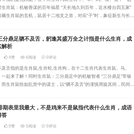
生肖鼠：机敏善谋的百年福星 “天长地久到百年，近水楼台四五家”
暗藏生肖鼠的玄机，鼠居十二地支之首，对应“子”时，象征新生与长
年”喻其寿命绵
三分鼎足驷不及舌，躬逢其盛万全之计指是什么生肖，成
实解析
4
赞
6
阅读
0
评论
不及舌指的是生肖鼠,生肖蛇,生肖狗，在十二生肖代表生肖鼠、马、
一起来了解！同时生肖鼠：三分鼎足中的机敏智者 “三分鼎足”常喻
，而生肖鼠恰如乱世中的谋士，以“驷不及舌”的谨慎周旋其间，民间
”之说，喻其化险为夷之能，明
排期表里我最大，不是鸡来不是鼠指代表什么生肖，成语
解答
0
赞
5
阅读
0
评论