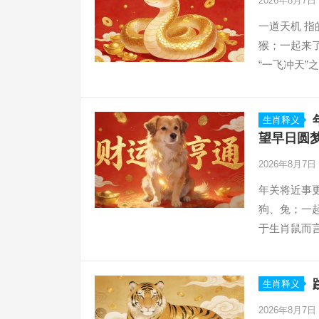
2026年8月7日
一道天机 指
猴；一起来了
“一飞冲天
机缘可化腾
生肖释义
望早日圆
2026年8月7日
年关将近事
狗、兔；一
于生肖鼠而言
边缘化，项
生肖释义
2026年8月7日