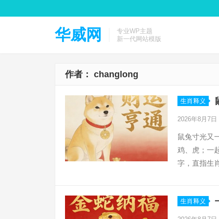
华威网
专业WP主题
新一代网站模版
作者：
changlong
生肖释义
2026年8月7日
鼠兔寸光又
鸡、虎；一起
字，直指生
年出生之人
生肖释义