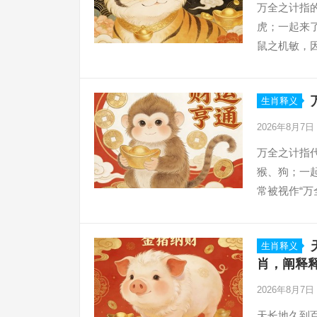
万全之计指
虎；一起来了
鼠之机敏，
过冬”的生存
生肖释义
2026年8月7日
万全之计指
猴、狗；一
常被视作“万
故，寓意凡事
生肖释义
肖，阐释
2026年8月7日
天长地久到