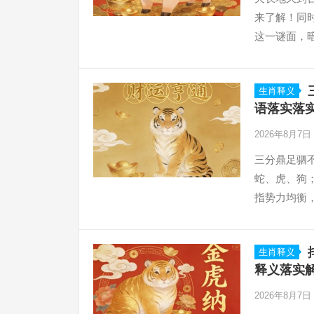
来了解！同时
这一谜面，
久，谜中“百
生肖释义
语落实落
2026年8月7日
三分鼎足驷
蛇、虎、狗；
指势力均衡
有“鼠咬天开
生肖释义
释义落实
2026年8月7日