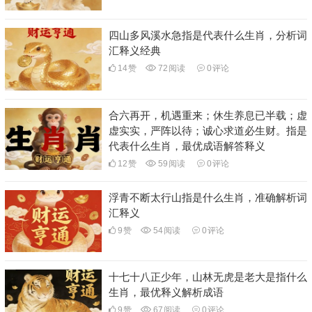
四山多风溪水急指是代表什么生肖，分析词
汇释义经典
14
赞
72
阅读
0
评论
合六再开，机遇重来；休生养息已半载；虚
虚实实，严阵以待；诚心求道必生财。指是
代表什么生肖，最优成语解答释义
12
赞
59
阅读
0
评论
浮青不断太行山指是什么生肖，准确解析词
汇释义
9
赞
54
阅读
0
评论
十七十八正少年，山林无虎是老大是指什么
生肖，最优释义解析成语
9
赞
67
阅读
0
评论