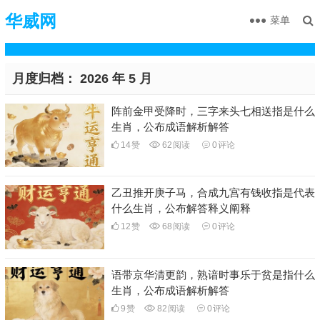
华威网
菜单
月度归档：
2026 年 5 月
阵前金甲受降时，三字来头七相送指是什么
生肖，公布成语解析解答
14
赞
62
阅读
0
评论
乙丑推开庚子马，合成九宫有钱收指是代表
什么生肖，公布解答释义阐释
12
赞
68
阅读
0
评论
语带京华清更韵，熟谙时事乐于贫是指什么
生肖，公布成语解析解答
9
赞
82
阅读
0
评论