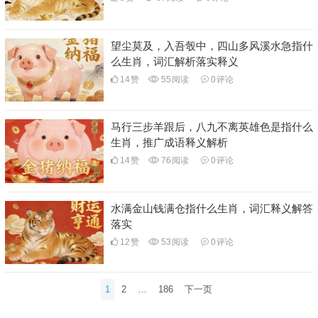
望尘莫及，入吾彀中，四山多风溪水急指什
么生肖，词汇解析落实释义
14
赞
55
阅读
0
评论
马行三步羊跟后，八九不离英雄色是指什么
生肖，推广成语释义解析
14
赞
76
阅读
0
评论
水满金山钱满仓指什么生肖，词汇释义解答
落实
12
赞
53
阅读
0
评论
文
1
2
…
186
下一页
章
分