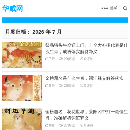
华威网
菜单
月度归档：
2026 年 7 月
祭品猪头牛崩送上门。十全大补指代表是什
么生肖，成语落实解答释义
7
赞
29
阅读
0
评论
金榜题名是什么生肖，词汇释义解答落实
8
赞
26
阅读
0
评论
金榜题名，花花世界，景阳冈中打一最佳生
肖，准确解析词汇释义
9
赞
27
阅读
0
评论