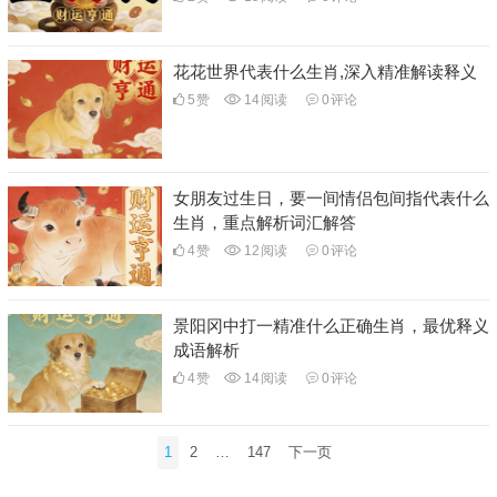
花花世界代表什么生肖,深入精准解读释义
5
赞
14
阅读
0
评论
女朋友过生日，要一间情侣包间指代表什么
生肖，重点解析词汇解答
4
赞
12
阅读
0
评论
景阳冈中打一精准什么正确生肖，最优释义
成语解析
4
赞
14
阅读
0
评论
文
1
2
…
147
下一页
章
分