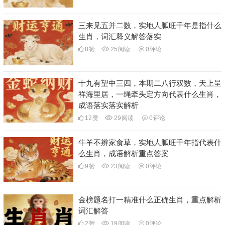
三来见五并二数，实地人胍旺千年是指什么
生肖，词汇释义解答落实
8
赞
25
阅读
0
评论
十九有望中三四，本期二八行双数，天上呈
祥海里居，一绳牵头定方向代表什么生肖，
成语落实落实解析
12
赞
29
阅读
0
评论
牛羊不辨家食草，实地人胍旺千年指代表什
么生肖，成语解析重点答案
9
赞
23
阅读
0
评论
金榜题名打一精准什么正确生肖，重点解析
词汇解答
2
赞
19
阅读
0
评论