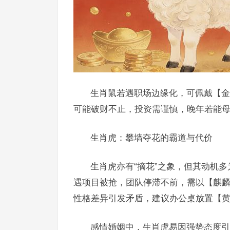
生肖鼠若遇职场边缘化，可佩戴【金
可能破财不止，投资需谨慎，晚年若能母
生肖虎：攀墙夺花的霸道与代价
生肖虎亦有“摘花”之象，但其动机多
遇项目被抢，团队停滞不前，需以【麒麟
性格差异引发矛盾，建议办公桌放置【
感情婚姻中，生肖虎易因强势态度引