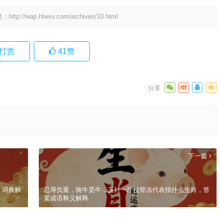
处：
http://wap.hlwvv.com/archives/10.html
打赏
41
赞
下一篇
，词典解
忍辱负重，骑牛觅牛，玉衬一厅侵骨冻代表指什么生肖，答
案成语释义解释