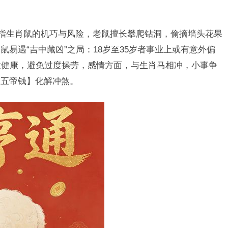
暗指生肖鼠的机巧与风险，老鼠擅长攀爬钻洞，偷摘墙头花果
易遇“吉中藏凶”之局：18岁至35岁者事业上或有意外偏
意健康，避免过度操劳，感情方面，与生肖马相冲，小事争
【五帝钱】化解冲煞。