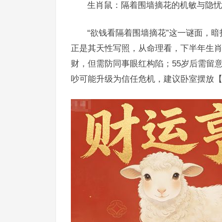
生肖鼠：隔着围墙摘花的机敏与隐忧
“欲钱看隔着围墙摘花”这一谜面，
正是其天性写照，从命理看，下半年生肖鼠
财，但需防同事眼红构陷；55岁后需留
吵可能升级为信任危机，建议卧室摆放