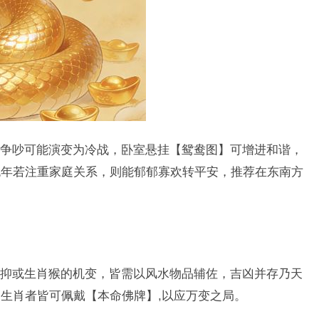
争吵可能演变为冷战，卧室悬挂【鸳鸯图】可增进和谐，
晚年若注重家庭关系，则能郁郁寡欢转平安，推荐在东南方
抑或生肖猴的机变，皆需以风水物品辅佐，吉凶并存乃天
生肖者皆可佩戴【本命佛牌】,以应万变之局。