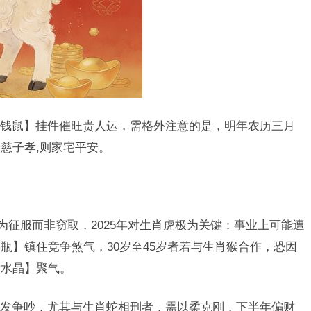
钱鼠】挂件催旺贵人运，需格外注意的是，明年农历三月
慈子孝,则家宅平安。
为征服而非窃取，2025年对生肖虎极为关键：事业上可能遭
瓶】镇住竞争煞气，30岁至45岁者若与生肖猴合作，恐因
黄水晶】聚气。
发争吵，尤其与生肖蛇相刑者，需以柔克刚，下半年偏财