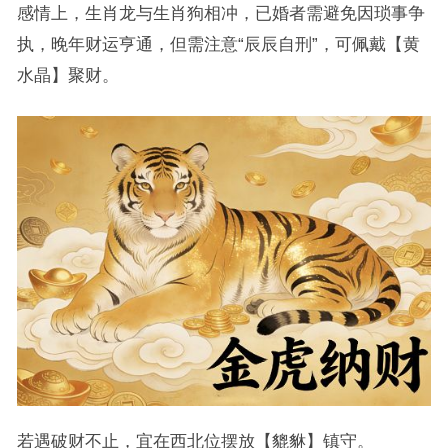
感情上，生肖龙与生肖狗相冲，已婚者需避免因琐事争
执，晚年财运亨通，但需注意“辰辰自刑”，可佩戴【黄
水晶】聚财。
若遇破财不止，宜在西北位摆放【貔貅】镇守。