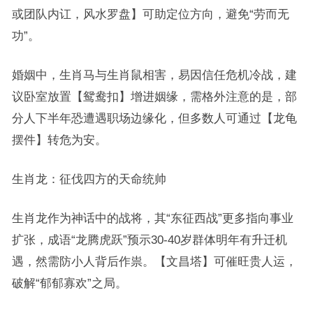
或团队内讧，风水罗盘】可助定位方向，避免“劳而无
功”。
婚姻中，生肖马与生肖鼠相害，易因信任危机冷战，建
议卧室放置【鸳鸯扣】增进姻缘，需格外注意的是，部
分人下半年恐遭遇职场边缘化，但多数人可通过【龙龟
摆件】转危为安。
生肖龙：征伐四方的天命统帅
生肖龙作为神话中的战将，其“东征西战”更多指向事业
扩张，成语“龙腾虎跃”预示30-40岁群体明年有升迁机
遇，然需防小人背后作祟。【文昌塔】可催旺贵人运，
破解“郁郁寡欢”之局。