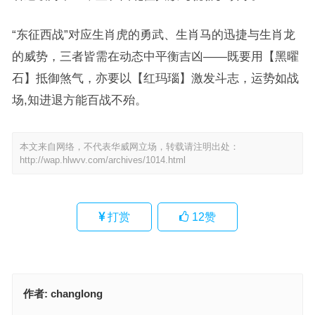
“东征西战”对应生肖虎的勇武、生肖马的迅捷与生肖龙
的威势，三者皆需在动态中平衡吉凶——既要用【黑曜
石】抵御煞气，亦要以【红玛瑙】激发斗志，运势如战
场,知进退方能百战不殆。
本文来自网络，不代表华威网立场，转载请注明出处：
http://wap.hlwvv.com/archives/1014.html
打赏
12
赞
作者:
changlong