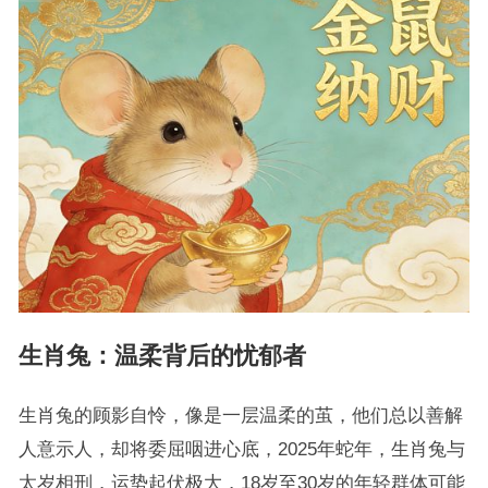
生肖兔：温柔背后的忧郁者
生肖兔的顾影自怜，像是一层温柔的茧，他们总以善解
人意示人，却将委屈咽进心底，2025年蛇年，生肖兔与
太岁相刑，运势起伏极大，18岁至30岁的年轻群体可能