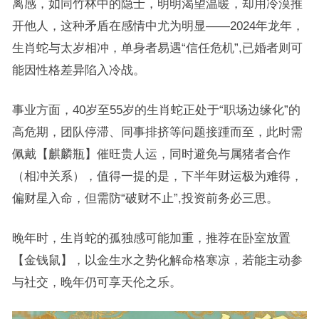
离感，如同竹林中的隐士，明明渴望温暖，却用冷漠推
开他人，这种矛盾在感情中尤为明显——2024年龙年，
生肖蛇与太岁相冲，单身者易遇“信任危机”,已婚者则可
能因性格差异陷入冷战。
事业方面，40岁至55岁的生肖蛇正处于“职场边缘化”的
高危期，团队停滞、同事排挤等问题接踵而至，此时需
佩戴【麒麟瓶】催旺贵人运，同时避免与属猪者合作
（相冲关系），值得一提的是，下半年财运极为难得，
偏财星入命，但需防“破财不止”,投资前务必三思。
晚年时，生肖蛇的孤独感可能加重，推荐在卧室放置
【金钱鼠】，以金生水之势化解命格寒凉，若能主动参
与社交，晚年仍可享天伦之乐。