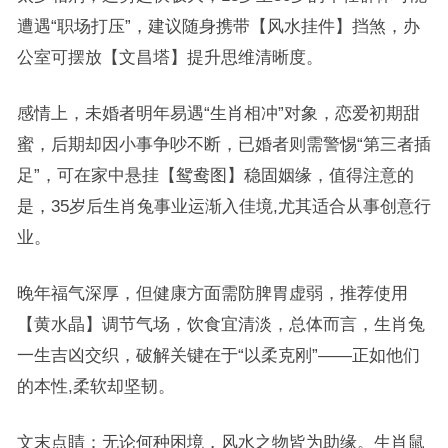
遭遇“职场打压”，建议随身携带【风水挂件】挡煞，办
公室可摆放【文昌塔】提升思维清晰度。
感情上，未婚者明年易遇“生肖相冲”对象，恋爱初期甜
蜜，后期却因小事争吵不断，已婚者则需警惕“第三者插
足”，可在家中悬挂【鸳鸯图】稳固姻缘，值得注意的
是，35岁后生肖兔事业运渐入佳境,尤其适合从事创意行
业。
晚年福气深厚，但健康方面需防脾胃虚弱，推荐使用
【黄水晶】调节气场，饮食宜清淡，总体而言，生肖兔
一生吉凶交织，破解关键在于“以柔克刚”——正如他们
的本性,柔软却坚韧。
文末点睛：无论何种困境，风水之物皆为助缘。生肖鼠