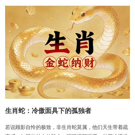
生肖蛇：冷傲面具下的孤独者
若说顾影自怜的极致，非生肖蛇莫属，他们天生带着疏