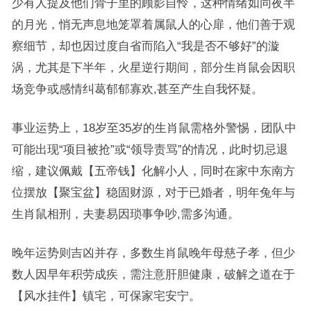
少有人提及他们骨子里的顾影自怜，这种情绪如同夜半
的月光，悄无声息地笼罩着属鼠人的心扉，他们善于观
察细节，却也因过度自省而陷入“我是否不够好”的漩
涡，尤其是下半年，火星逆行期间，部分生肖鼠会因职
场竞争或感情纠葛郁郁寡欢,甚至产生自我怀疑。
事业运势上，18岁至35岁的生肖鼠需格外警惕，团队中
可能出现“项目被抢”或“领导责骂”的情况，此时切忌退
缩，建议佩戴【五帝钱】化解小人，同时在家中东南方
位摆放【聚宝盆】稳固财源，对于已婚者，明年兔年与
生肖鼠相刑，夫妻易因琐事争吵,需多沟通。
晚年运势则吉凶并存，多数生肖鼠晚年母慈子孝，但少
数人因早年积劳成疾，需注意肝胆健康，破解之道在于
【风水挂件】镇宅，可保家宅安宁。