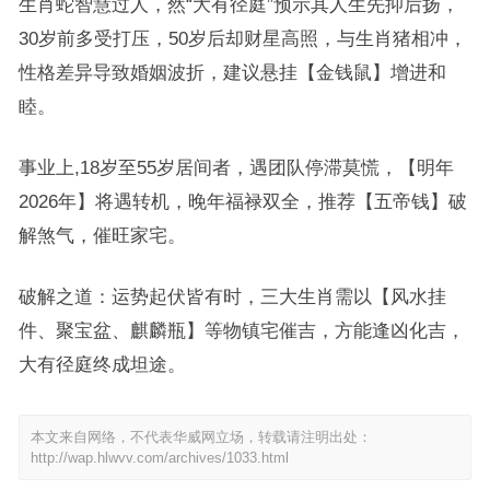
生肖蛇智慧过人，然“大有径庭”预示其人生先抑后扬，
30岁前多受打压，50岁后却财星高照，与生肖猪相冲，
性格差异导致婚姻波折，建议悬挂【金钱鼠】增进和
睦。
事业上,18岁至55岁居间者，遇团队停滞莫慌，【明年
2026年】将遇转机，晚年福禄双全，推荐【五帝钱】破
解煞气，催旺家宅。
破解之道：运势起伏皆有时，三大生肖需以【风水挂
件、聚宝盆、麒麟瓶】等物镇宅催吉，方能逢凶化吉，
大有径庭终成坦途。
本文来自网络，不代表华威网立场，转载请注明出处：
http://wap.hlwvv.com/archives/1033.html