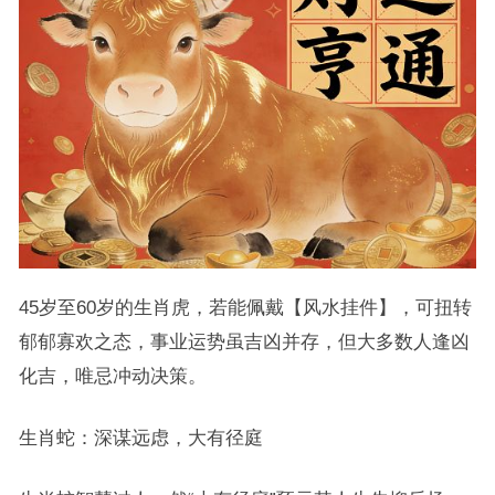
45岁至60岁的生肖虎，若能佩戴【风水挂件】，可扭转
郁郁寡欢之态，事业运势虽吉凶并存，但大多数人逢凶
化吉，唯忌冲动决策。
生肖蛇：深谋远虑，大有径庭