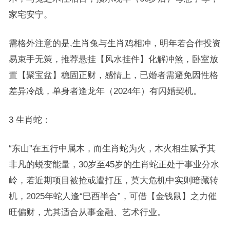
家宅安宁。
需格外注意的是,生肖兔与生肖鸡相冲，明年若合作投资
易束手无策，推荐悬挂【风水挂件】化解冲煞，卧室放
置【聚宝盆】稳固正财，感情上，已婚者需避免因性格
差异冷战，单身者逢龙年（2024年）有闪婚契机。
3 生肖蛇：
“东山”在五行中属木，而生肖蛇为火，木火相生赋予其
非凡的蜕变能量，30岁至45岁的生肖蛇正处于事业分水
岭，若近期项目被抢或遭打压，莫大危机中实则暗藏转
机，2025年蛇人逢“巳酉半合”，可借【金钱鼠】之力催
旺偏财，尤其适合从事金融、艺术行业。