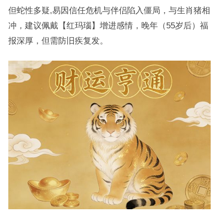
但蛇性多疑,易因信任危机与伴侣陷入僵局，与生肖猪相
冲，建议佩戴【红玛瑙】增进感情，晚年（55岁后）福
报深厚，但需防旧疾复发。