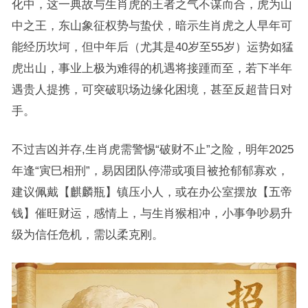
化中，这一典故与生肖虎的王者之气不谋而合，虎为山
中之王，东山象征权势与蛰伏，暗示生肖虎之人早年可
能经历坎坷，但中年后（尤其是40岁至55岁）运势如猛
虎出山，事业上极为难得的机遇将接踵而至，若下半年
遇贵人提携，可突破职场边缘化困境，甚至反超昔日对
手。
不过吉凶并存,生肖虎需警惕“破财不止”之险，明年2025
年逢“寅巳相刑”，易因团队停滞或项目被抢郁郁寡欢，
建议佩戴【麒麟瓶】镇压小人，或在办公室摆放【五帝
钱】催旺财运，感情上，与生肖猴相冲，小事争吵易升
级为信任危机，需以柔克刚。