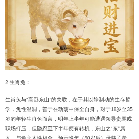
2 生肖兔：
生肖兔与“高卧东山”的关联，在于其以静制动的生存哲
学，兔性温润，善于在动荡中保全自身，对于18岁至35
岁的年轻生肖兔而言，明年上半年可能遭遇领导责骂或
职场打压，但隐忍至下半年便有转机，东山之“东”属
木，与兔之木性相合，预示晚年（60岁后）母慈子孝，