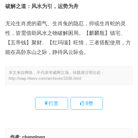
破解之道：风水为引，运势为舟
无论生肖虎的霸气、生肖兔的隐忍，抑或生肖蛇的灵
性，皆需借助风水之物破解困局。【麒麟瓶】镇宅、
【五帝钱】聚财、【红玛瑙】旺情，三者搭配使用，方
能在高卧东山之际，静待风云际会。
本文来自网络，不代表华威网立场，转载请注明出处：
http://wap.hlwvv.com/archives/1036.html
打赏
8
赞
作者:
changlong