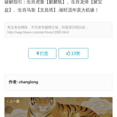
破解指引：生肖虎重【麒麟瓶】、生肖龙倚【聚宝
盆】、生肖马靠【文昌塔】,催旺流年莫大机缘！
本文来自网络，不代表华威网立场，转载请注明出处：
http://wap.hlwvv.com/archives/1065.html
打赏
13
赞
作者:
changlong
上一篇