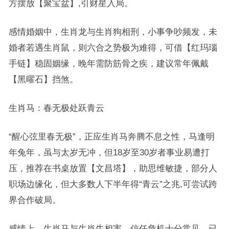
方摆放【聚宝盆】,引财星入局。
感情婚姻中，生肖龙与生肖狗相刑，小事争吵频发，未
婚者若遇生肖鼠，则六合之势极为难得，可借【红玛瑙
手链】稳固姻缘，晚年需防筋骨之疾，建议常年佩戴
【黑曜石】挡煞。
生肖马：春无极处跃青云
“醒心弦里春无极”，正应生肖马奔腾不息之性，马逢明
年兔年，虽与太岁无冲，但18岁至30岁者事业易遭打
压，推荐在书桌放置【文昌塔】，助思维敏捷，部分人
职场边缘化，但大多数人下半年得“青云”之兆,可尝试跨
界合作破局。
感情上，生肖马与生肖牛相害，信任危机十分常见，已