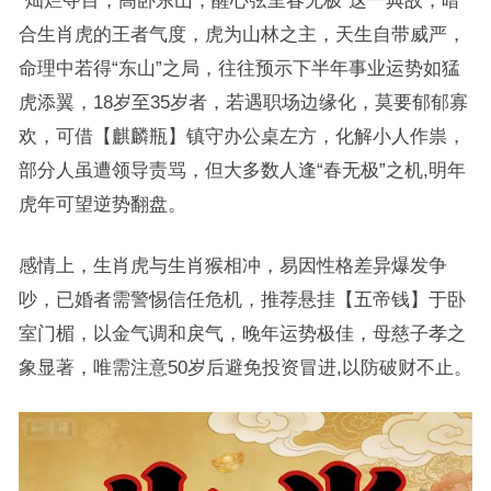
“灿烂夺目，高卧东山，醒心弦里春无极”这一典故，暗
合生肖虎的王者气度，虎为山林之主，天生自带威严，
命理中若得“东山”之局，往往预示下半年事业运势如猛
虎添翼，18岁至35岁者，若遇职场边缘化，莫要郁郁寡
欢，可借【麒麟瓶】镇守办公桌左方，化解小人作祟，
部分人虽遭领导责骂，但大多数人逢“春无极”之机,明年
虎年可望逆势翻盘。
感情上，生肖虎与生肖猴相冲，易因性格差异爆发争
吵，已婚者需警惕信任危机，推荐悬挂【五帝钱】于卧
室门楣，以金气调和戾气，晚年运势极佳，母慈子孝之
象显著，唯需注意50岁后避免投资冒进,以防破财不止。