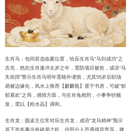
生肖马：包间若选临窗位置，恰应生肖马“马到成功”之
吉兆，然此生肖逢冲太岁之年，需防项目被抢，成语“马
失前蹄”警示生肖马明年需格外谨慎，尤其55岁后职场
易被边缘化，风水上推荐【麒麟瓶】置于书房，可破“郁
郁寡欢”之局，感情方面，与生肖兔相刑，小事争吵频
发，需以【粉水晶】调和。
生肖龙：圆桌主位常对应生肖龙，成语“龙马精神”预示
其下半年事业有破局之机，但部分人恐遇领导责骂，建