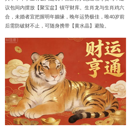
议包间内摆放【聚宝盆】镇守财库。生肖龙与生肖鸡六
合，未婚者宜把握明年姻缘，晚年运势极佳，唯40岁前
后需防破财不止，可随身携带【黄水晶】避险。