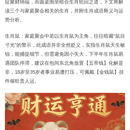
征聚财纳福，而圆桌围坐暗合生肖轮回之道，下文将解
读三个与家庭聚会相关的生肖，并附生肖成语释义与运
势分析。
生肖鼠：家庭聚会中若以生肖鼠为主角，往往暗藏“鼠目
寸光”的警示，此成语并非全然贬义，实指生肖鼠天生敏
锐，能捕捉细节，但需避免因小失大，下半年生肖鼠易
遇团队停滞，建议在包间东北角放置【五帝钱】化解是
非，18岁至35岁者事业易遭打压，可佩戴【金钱鼠】挂
件催旺贵人运。