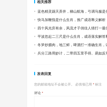
相关推荐
蓝色精灵踢天弄井，梯山航海，弓调马服是
快马加鞭指是什么生肖，推广成语释义解析
四十风光庆有余，风流才子俏佳人猜打一最
平波忽起二三尺是什么生肖，成语落实解答
冬笋炒腊肉，地三鲜，啤酒打一准确生肖，
兵分三路用妙计，二带四五里手得。易如反
发表回复
您的邮箱地址不会被公开。
必填项已用
*
标注
评论
*