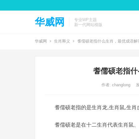
华威网
专业WP主题
新一代网站模版
华威网
生肖释义
耆儒硕老指什么生肖，最优成语解
耆儒硕老指什
作者:
changlong
发
耆儒硕老指的是生肖龙,生肖鼠,生肖
耆儒硕老是在十二生肖代表生肖鼠、