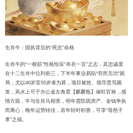
生肖牛：固执背后的“死忠”命格
生肖牛的“一根筋”性格恰应“布衣一言”之志，其忠诚度
在十二生肖中位列前三，下半年事业易陷“劳而无功”困
局，尤以40岁至55岁者为甚，项目被抢、领导责骂频
发，风水上可于办公桌左角置【麒麟瓶】催旺官禄，感
情方面，牛与生肖马相害，明年需防因房产、金钱争执
而离心，晚年运势转佳，若年轻时积善，可享“母慈子
孝”之福。