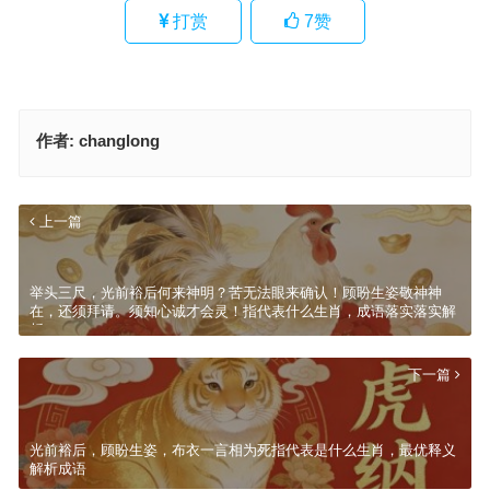
打赏
7
赞
作者:
changlong
上一篇
举头三尺，光前裕后何来神明？苦无法眼来确认！顾盼生姿敬神神
在，还须拜请。须知心诚才会灵！指代表什么生肖，成语落实落实解
析
下一篇
光前裕后，顾盼生姿，布衣一言相为死指代表是什么生肖，最优释义
解析成语