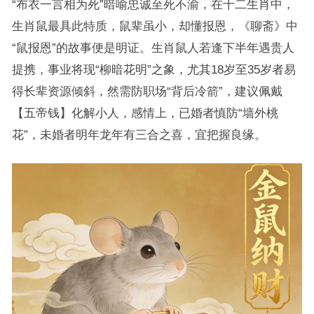
“布衣一言相为死”暗喻忠诚至死不渝，在十二生肖中，
生肖鼠最具此特质，鼠辈虽小，却懂报恩，《聊斋》中
“鼠报恩”的故事便是明证。生肖鼠人若逢下半年遇贵人
提携，事业将现“柳暗花明”之象，尤其18岁至35岁者易
得长辈资源倾斜，然需防职场“背后冷箭”，建议佩戴
【五帝钱】化解小人，感情上，已婚者慎防“墙外桃
花”，未婚者明年龙年有三合之喜，宜把握良缘。