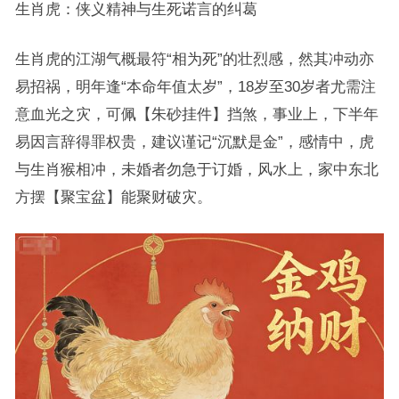
生肖虎：侠义精神与生死诺言的纠葛
生肖虎的江湖气概最符“相为死”的壮烈感，然其冲动亦
易招祸，明年逢“本命年值太岁”，18岁至30岁者尤需注
意血光之灾，可佩【朱砂挂件】挡煞，事业上，下半年
易因言辞得罪权贵，建议谨记“沉默是金”，感情中，虎
与生肖猴相冲，未婚者勿急于订婚，风水上，家中东北
方摆【聚宝盆】能聚财破灾。