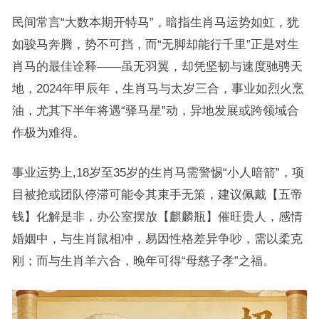
民间常言“大数本期开特马”，暗指生肖马运势如虹，犹
如骏马奔腾，势不可挡，而“无脚却能行千里”正是对生
肖马的最佳诠释——虽无羽翼，却凭坚韧与速度驰骋天
地，2024年甲辰年，生肖马与太岁三合，事业如烈火烹
油，尤其下半年将遇“驿马星”动，异地发展或跨领域合
作极为难得。
事业运势上,18岁至35岁的生肖马需警惕“小人暗箭”，项
目被抢或团队停滞可能令其束手无策，建议佩戴【五帝
钱】化解是非，办公室摆放【麒麟瓶】催旺贵人，感情
婚姻中，与生肖鼠相冲，易因性格差异争吵，需以柔克
刚；而与生肖羊六合，晚年可得“母慈子孝”之福。