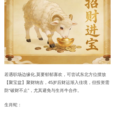
若遇职场边缘化,莫要郁郁寡欢，可尝试东北方位摆放
【聚宝盆】聚财纳吉，45岁后财运渐入佳境，但投资需
防“破财不止”，尤其避免与生肖牛合作。
生肖蛇：