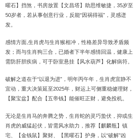
曜石】挡煞，书房放置【文昌塔】助思维敏捷，35岁至
50岁者，若从事创意行业，反能“因祸得福”，灵感迸
发。
感情方面,生肖虎与生肖猴相冲，性格差异导致矛盾频
发；而与生肖狗三合，已婚者下半年感情回温，健康上
需防肝胆疾病，可于卧室悬挂【风水葫芦】化解病符。
破解之道在于“以退为进”，明年丙午年，生肖虎宜静不
宜动，重大决策延至2025年，财运上可侧重稳健理财，
【聚宝盆】配合【五帝钱】能催旺正财，避免投机。
无论是生肖马的奔腾之势，生肖蛇的灵巧蛰伏，抑或生
肖虎的威猛起伏，皆需风水助力，推荐【麒麟瓶】镇
宅、【金钱鼠】聚财、【黑曜石】护身，以“破解”凶