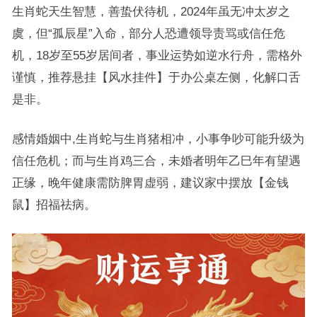
生肖蛇天生智慧，善蛰伏待机，2024年虽无冲太岁之
虞，但“孤辰星”入命，部分人恐遭领导责骂或信任危
机，18岁至55岁居间者，事业运势如逆水行舟，需格外
谨慎，推荐悬挂【风水挂件】于办公桌左侧，化解口舌
是非。
感情婚姻中,生肖蛇与生肖猪相冲，小事争吵可能升级为
信任危机；而与生肖鸡三合，未婚者明年乙巳年有望遇
正缘，晚年健康需防脾胃虚弱，建议家中摆放【金钱
鼠】招福祛病。