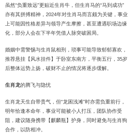
虽然“负重致远”更贴近生肖牛，但生肖马的“马到成功”
亦有其拼搏精神，2024年对生肖马而言颇为关键，事业
上可能因性格差异与领导产生摩擦，甚至遭遇职场边缘
化，部分人会在下半年凭借人脉突破困局。
婚姻中需警惕与生肖鼠相刑，琐事可能导致郁郁寡欢，
推荐悬挂【风水挂件】于卧室东南方，平衡五行，35岁
后整体运势上扬，破财不止的情况将逐步缓解。
生肖龙
的腾飞与隐忧
生肖龙天生自带贵气，但“龙困浅滩”时亦需负重前行，
明年恰逢本命年，事业可能被小人打压，团队协作受
阻，建议随身携带【麒麟瓶】护身，同时避免与生肖狗
合作，以防相冲。