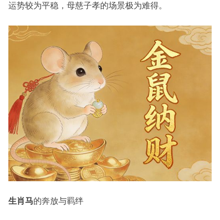
运势较为平稳，母慈子孝的场景极为难得。
生肖马
的奔放与羁绊