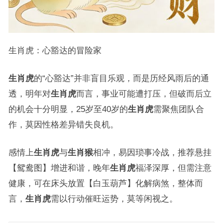
生肖虎：心豁达的冒险家
生肖虎
的“心豁达”并非盲目乐观，而是历经风雨后的通
透，明年对
生肖虎
而言，事业可能遭打压，但破而后立
的机会十分明显，25岁至40岁的
生肖虎
需聚焦团队合
作，莫因性格差异错失良机。
感情上
生肖虎
与
生肖猴
相冲，易因琐事冷战，推荐悬挂
【鸳鸯图】增进和谐，晚年
生肖虎
福泽深厚，但需注意
健康，可在床头放置【白玉葫芦】化解病煞，整体而
言，
生肖虎
需以行动催旺运势，莫等闲视之。