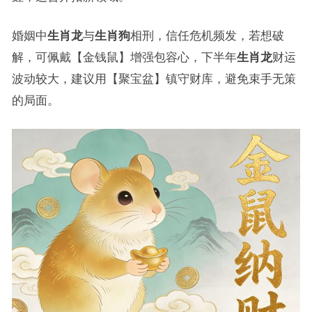
婚姻中
生肖龙
与
生肖狗
相刑，信任危机频发，若想破
解，可佩戴【金钱鼠】增强包容心，下半年
生肖龙
财运
波动较大，建议用【聚宝盆】镇守财库，避免束手无策
的局面。