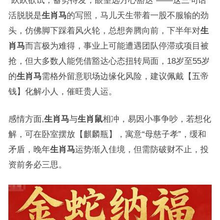
“跃跃欲试，蓄势待发，眼望远方心豁达”——这三句话
活脱脱是
生肖马
的写照，马儿天生带着一股不服输的劲
头，仿佛脚下踩着风火轮，总想奔腾向前，下半年对
生
肖马
而言极为难得，事业上可能遭遇团队停滞或项目被
抢，但大多数人能凭借豁达心态扭转局面，18岁至55岁
的
生肖马
需格外留意职场边缘化风险，建议佩戴【五帝
钱】化解小人，催旺贵人运。
感情方面,
生肖马
与
生肖鼠
相冲，易因小事争吵，若想化
解，可在卧室摆放【麒麟瓶】，寓意“母慈子孝”，缓和
矛盾，晚年
生肖马
运势渐入佳境，但需防破财不止，投
资前务必三思。