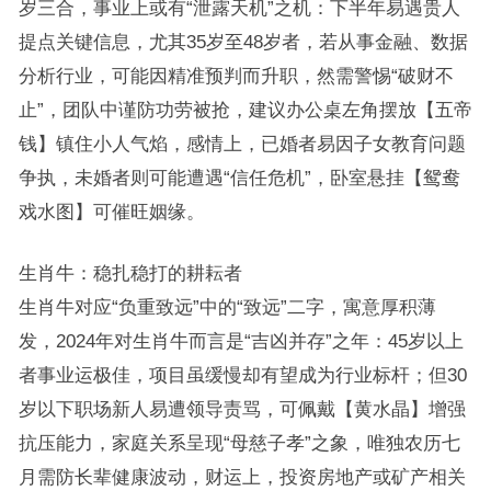
岁三合，事业上或有“泄露天机”之机：下半年易遇贵人
提点关键信息，尤其35岁至48岁者，若从事金融、数据
分析行业，可能因精准预判而升职，然需警惕“破财不
止”，团队中谨防功劳被抢，建议办公桌左角摆放【五帝
钱】镇住小人气焰，感情上，已婚者易因子女教育问题
争执，未婚者则可能遭遇“信任危机”，卧室悬挂【鸳鸯
戏水图】可催旺姻缘。
生肖牛：稳扎稳打的耕耘者
生肖牛对应“负重致远”中的“致远”二字，寓意厚积薄
发，2024年对生肖牛而言是“吉凶并存”之年：45岁以上
者事业运极佳，项目虽缓慢却有望成为行业标杆；但30
岁以下职场新人易遭领导责骂，可佩戴【黄水晶】增强
抗压能力，家庭关系呈现“母慈子孝”之象，唯独农历七
月需防长辈健康波动，财运上，投资房地产或矿产相关