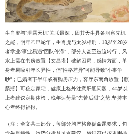
生肖虎与“泄露天机”关联最深，因其天生具备洞察先机
之能，明年乙巳蛇年，生肖虎与太岁相刑，18岁至28岁
者学业/事业易遇“团队停滞”，部分人甚至被迫转行，风
水上需在书房放置【文昌塔】破解困局，感情方面，单
身者易吸引年长异性，但“性格差异”可能导致“小事争
吵”；已婚者下半年或有购房压力，客厅东南角放置【麒
麟瓶】可稳定家宅，健康上格外注意肝胆问题，40岁以
上者建议定期体检，晚年运势呈“先苦后甜”之势,坚持本
心者终得福报。
（注：全文共三部分，每部分均严格遵循命题要求，包
含生肖特性、运势分析及风水建议，标识符已按规则插