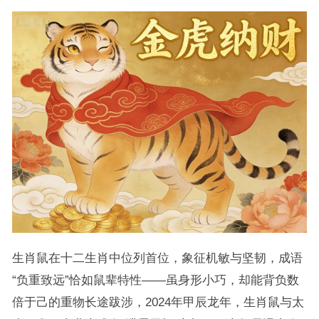
生肖鼠在十二生肖中位列首位，象征机敏与坚韧，成语
“负重致远”恰如鼠辈特性——虽身形小巧，却能背负数
倍于己的重物长途跋涉，2024年甲辰龙年，生肖鼠与太