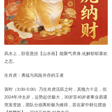
风水上，卧室悬挂【山水画】能聚气养身,化解郁郁寡欢
之态。
生肖虎：勇猛与风险并存的王者
寅时（3:00-5:00）乃生肖虎活跃之时，其魄力十足，但
2024年冲太岁，运势起伏极大，30岁至40岁者事业易遇
突发变故，团队分崩离析极为难得，若在家中财位摆放