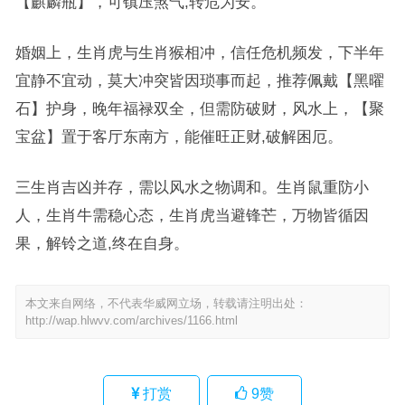
【麒麟瓶】，可镇压煞气,转危为安。
婚姻上，生肖虎与生肖猴相冲，信任危机频发，下半年
宜静不宜动，莫大冲突皆因琐事而起，推荐佩戴【黑曜
石】护身，晚年福禄双全，但需防破财，风水上，【聚
宝盆】置于客厅东南方，能催旺正财,破解困厄。
三生肖吉凶并存，需以风水之物调和。生肖鼠重防小
人，生肖牛需稳心态，生肖虎当避锋芒，万物皆循因
果，解铃之道,终在自身。
本文来自网络，不代表华威网立场，转载请注明出处：
http://wap.hlwvv.com/archives/1166.html
打赏
9
赞