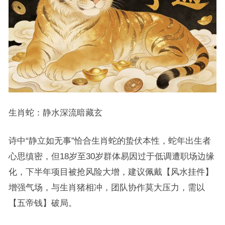
生肖蛇：静水深流暗藏玄
诗中“静立如无事”恰合生肖蛇的蛰伏本性，蛇年出生者
心思缜密，但18岁至30岁群体易因过于低调遭职场边缘
化，下半年项目被抢风险大增，建议佩戴【风水挂件】
增强气场，与生肖猪相冲，团队协作莫大压力，需以
【五帝钱】破局。