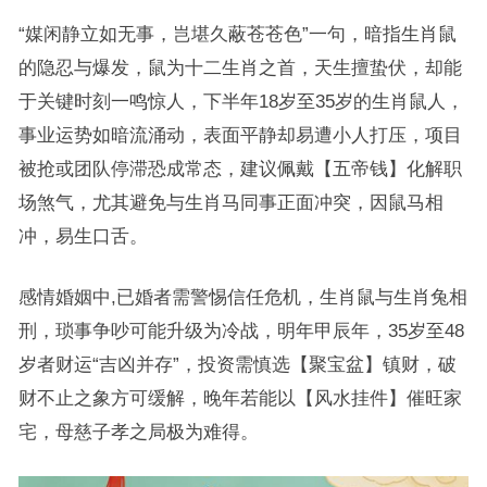
“媒闲静立如无事，岂堪久蔽苍苍色”一句，暗指生肖鼠
的隐忍与爆发，鼠为十二生肖之首，天生擅蛰伏，却能
于关键时刻一鸣惊人，下半年18岁至35岁的生肖鼠人，
事业运势如暗流涌动，表面平静却易遭小人打压，项目
被抢或团队停滞恐成常态，建议佩戴【五帝钱】化解职
场煞气，尤其避免与生肖马同事正面冲突，因鼠马相
冲，易生口舌。
感情婚姻中,已婚者需警惕信任危机，生肖鼠与生肖兔相
刑，琐事争吵可能升级为冷战，明年甲辰年，35岁至48
岁者财运“吉凶并存”，投资需慎选【聚宝盆】镇财，破
财不止之象方可缓解，晚年若能以【风水挂件】催旺家
宅，母慈子孝之局极为难得。