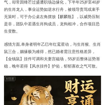
气，却常因锋芒过盛遭职场边缘化，下半年25岁至40岁
的生肖龙人，事业运势如逆水行舟，被领导责骂或束手
无策时，可于办公桌左角摆放【麒麟瓶】，以威势压制
是非，团队中若遇生肖狗成员，龙狗相冲，合作项目恐
生变数。
感情方面,单身者明年乙巳年红鸾星动，与生肖猴、生肖
鼠三合，姻缘极为难得，然已婚者需注意性格差异，
【金钱鼠】挂件可调和夫妻宫磁场，55岁后整体运势渐
稳，晚年若得【风水挂件】护佑，郁郁寡欢之气可散。