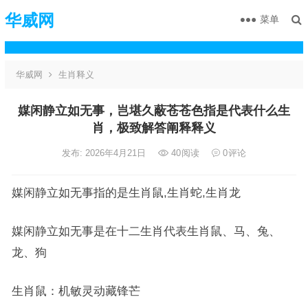
华威网
菜单
华威网
生肖释义
媒闲静立如无事，岂堪久蔽苍苍色指是代表什么生
肖，极致解答阐释释义
发布: 2026年4月21日
40
阅读
0
评论
媒闲静立如无事指的是生肖鼠,生肖蛇,生肖龙
媒闲静立如无事是在十二生肖代表生肖鼠、马、兔、
龙、狗
生肖鼠：机敏灵动藏锋芒