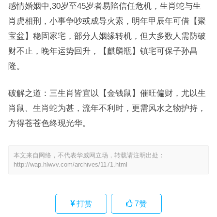
感情婚姻中,30岁至45岁者易陷信任危机，生肖蛇与生
肖虎相刑，小事争吵或成导火索，明年甲辰年可借【聚
宝盆】稳固家宅，部分人姻缘转机，但大多数人需防破
财不止，晚年运势回升，【麒麟瓶】镇宅可保子孙昌
隆。
破解之道：三生肖皆宜以【金钱鼠】催旺偏财，尤以生
肖鼠、生肖蛇为甚，流年不利时，更需风水之物护持，
方得苍苍色终现光华。
本文来自网络，不代表华威网立场，转载请注明出处：
http://wap.hlwvv.com/archives/1171.html
打赏
7
赞