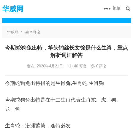
华威网
菜单
华威网
生肖释义
今期蛇狗兔出特，竿头钓丝长文馀是什么生肖，重点
解析词汇解答
发布: 2026年4月21日
40
阅读
0
评论
今期蛇狗兔出特指的是生肖兔,生肖蛇,生肖狗
今期蛇狗兔出特是在十二生肖代表生肖蛇、虎、狗、
龙、兔
生肖蛇：潜渊蓄势，逢特必发