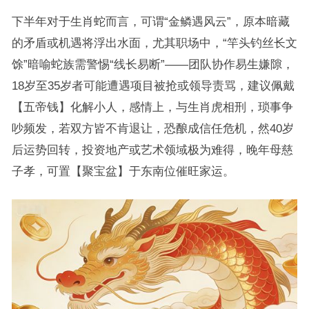
下半年对于生肖蛇而言，可谓“金鳞遇风云”，原本暗藏
的矛盾或机遇将浮出水面，尤其职场中，“竿头钓丝长文
馀”暗喻蛇族需警惕“线长易断”——团队协作易生嫌隙，
18岁至35岁者可能遭遇项目被抢或领导责骂，建议佩戴
【五帝钱】化解小人，感情上，与生肖虎相刑，琐事争
吵频发，若双方皆不肯退让，恐酿成信任危机，然40岁
后运势回转，投资地产或艺术领域极为难得，晚年母慈
子孝，可置【聚宝盆】于东南位催旺家运。