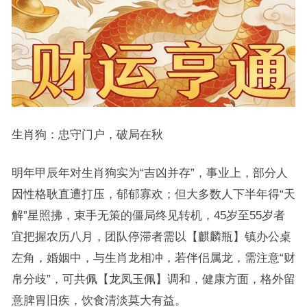
生肖狗：忠守门户，破局在秋
明年甲辰年对生肖狗实为“吉凶并存”，事业上，部分人
因性格耿直遭打压，郁郁寡欢；但大多数人下半年得“天
解”星照拂，束手无策的僵局终见转机，45岁至55岁者
宜把握农历八月，团队停滞者需以【麒麟瓶】镇办公桌
左角，婚姻中，与生肖龙相冲，若伴侣属龙，需注意“财
帛分歧”，可共佩【龙凤玉佩】调和，健康方面，格外留
意脾胃旧疾，饮食清淡莫大有益。