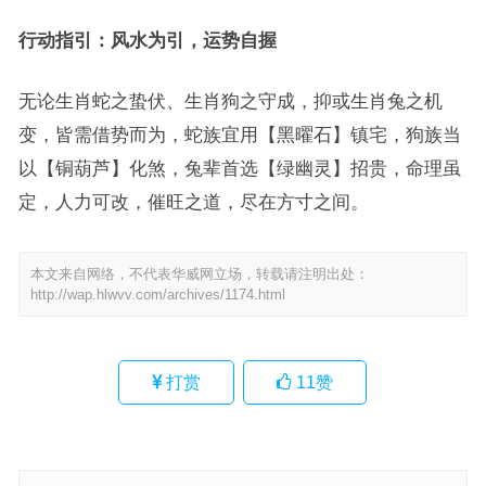
行动指引：风水为引，运势自握
无论生肖蛇之蛰伏、生肖狗之守成，抑或生肖兔之机
变，皆需借势而为，蛇族宜用【黑曜石】镇宅，狗族当
以【铜葫芦】化煞，兔辈首选【绿幽灵】招贵，命理虽
定，人力可改，催旺之道，尽在方寸之间。
本文来自网络，不代表华威网立场，转载请注明出处：
http://wap.hlwvv.com/archives/1174.html
打赏
11
赞