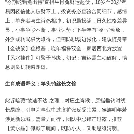
“今期蛇狗兔出特”直指生肖兔财运起伏，18岁至30岁者
易因轻信他人破财不止，投资务必查验合同细节，感情
上，单身者与生肖鸡相冲，初识虽投缘，日久性格差异
显，小事争吵不断，事业运势：下半年有“驿马”动象，
外派或转岗极为难得，但需防职场边缘化，建议随身带
【金钱鼠】稳根基，晚年福禄双全，家居西北方放置
【风水挂件】可聚子孙缘，切记：吉运需主动破解，惰
怠则良机转瞬即逝。
生肖成语释义：竿头钓丝长文馀
此谚暗藏“欲速不达”之理，对应生肖猴，原指垂钓时线
长易缠，引申为事业中过度扩张反受其累，猴族明年若
涉足新领域，需量力而行，团队中忌锋芒过露，推荐
【黄水晶】佩戴于腕间，既防小人，又助思维清明。