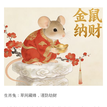
生肖兔：草间藏锋，谨防劫财