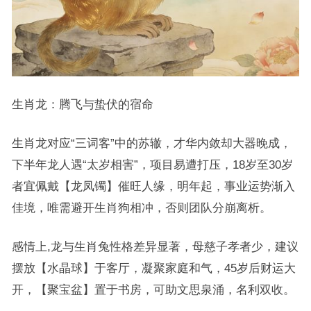
生肖龙：腾飞与蛰伏的宿命
生肖龙对应“三词客”中的苏辙，才华内敛却大器晚成，
下半年龙人遇“太岁相害”，项目易遭打压，18岁至30岁
者宜佩戴【龙凤镯】催旺人缘，明年起，事业运势渐入
佳境，唯需避开生肖狗相冲，否则团队分崩离析。
感情上,龙与生肖兔性格差异显著，母慈子孝者少，建议
摆放【水晶球】于客厅，凝聚家庭和气，45岁后财运大
开，【聚宝盆】置于书房，可助文思泉涌，名利双收。