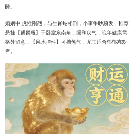
隙。
婚姻中,虎性刚烈，与生肖蛇相刑，小事争吵频发，推荐
悬挂【麒麟瓶】于卧室东南角，缓和戾气，晚年健康需
格外留意，【风水挂件】可挡煞气，尤其适合郁郁寡欢
者。