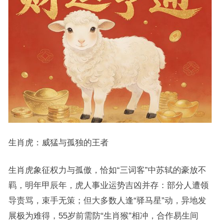
生肖虎：威猛与孤独的王者
生肖虎象征权力与孤傲，恰如“三词客”中苏轼的豪放不
羁，明年甲辰年，虎人事业运势吉凶并存：部分人遭领
导责骂，束手无策；但大多数人逢“驿马星”动，异地发
展极为难得，55岁前需防“生肖猴”相冲，合作易生间