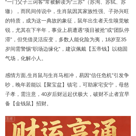
“一门父子三词客”常被解读为“三苏”（苏洵、苏轼、苏
辙），而民间传说中，生肖鼠因其家族性强、子孙兴旺
的特质，成为这一典故的象征，鼠年出生者天生嗅觉敏
锐，尤其在下半年，事业上易遭遇“项目被抢”或“团队停
滞”，但凭借灵活应变，多数人能化险为夷，18岁至35
岁间需警惕“职场边缘化”，建议佩戴【五帝钱】以稳固
气场，化解小人。
感情方面,生肖鼠与生肖马相冲，易因“信任危机”引发争
吵，晚年若能以【聚宝盆】镇宅，可助家宅安宁，母慈
子孝，需注意，40岁后财运起伏极大，破财不止者宜早
备【金钱鼠】招财。