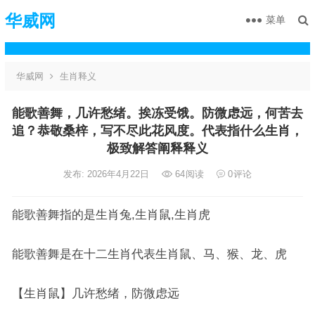
华威网
菜单
华威网
生肖释义
能歌善舞，几许愁绪。挨冻受饿。防微虑远，何苦去
追？恭敬桑梓，写不尽此花风度。代表指什么生肖，
极致解答阐释释义
发布: 2026年4月22日
64
阅读
0
评论
能歌善舞指的是生肖兔,生肖鼠,生肖虎
能歌善舞是在十二生肖代表生肖鼠、马、猴、龙、虎
【生肖鼠】几许愁绪，防微虑远