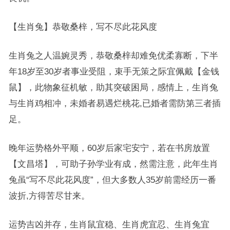
【生肖兔】恭敬桑梓，写不尽此花风度
生肖兔之人温婉灵秀，恭敬桑梓却难免优柔寡断，下半
年18岁至30岁者事业受阻，束手无策之际宜佩戴【金钱
鼠】，此物象征机敏，助其突破困局，感情上，生肖兔
与生肖鸡相冲，未婚者易遇烂桃花,已婚者需防第三者插
足。
晚年运势格外平顺，60岁后家宅安宁，若在书房放置
【文昌塔】，可助子孙学业有成，然需注意，此年生肖
兔虽“写不尽此花风度”，但大多数人35岁前需经历一番
波折,方得苦尽甘来。
运势吉凶并存，生肖鼠宜稳、生肖虎宜忍、生肖兔宜