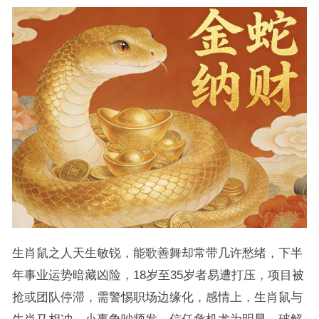
生肖鼠之人天生敏锐，能歌善舞却常带几许愁绪，下半
年事业运势暗藏凶险，18岁至35岁者易遭打压，项目被
抢或团队停滞，需警惕职场边缘化，感情上，生肖鼠与
生肖马相冲，小事争吵频发，信任危机尤为明显，破解