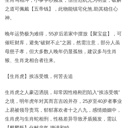
之道可佩戴【五帝钱】，此物能镇宅化煞,助其稳住心
神。
晚年运势极为难得，55岁后若家中摆放【聚宝盆】，可
催旺财库，避免“破财不止”之困，然需注意，部分人虽
母慈子孝，但大多数人晚年仍显孤独，建议多与生肖
猴、生肖龙相合者往来。
【生肖虎】挨冻受饿，何苦去追
生肖虎之人豪迈洒脱，却常因性格刚烈陷入“挨冻受饿”
之境，明年虎年对其而言吉凶并存，25岁至40岁者事业
上易被领导责骂，郁郁寡欢者十之八九，感情婚姻中，
生肖虎与生肖蛇相刑，性格差异导致矛盾频发，需以
【麒麟瓶】化解戾气,增进和睦。