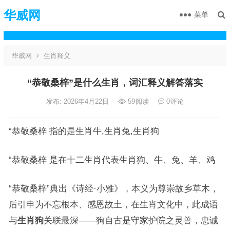
华威网
菜单
华威网
生肖释义
“恭敬桑梓”是什么生肖，词汇释义解答落实
发布: 2026年4月22日
59
阅读
0
评论
“恭敬桑梓 指的是生肖牛,生肖兔,生肖狗
“恭敬桑梓 是在十二生肖代表生肖狗、牛、兔、羊、鸡
“恭敬桑梓”典出《诗经·小雅》，本义为尊崇故乡草木，
后引申为不忘根本、感恩故土，在生肖文化中，此成语
与
生肖狗
关联最深——狗自古是守家护院之灵兽，忠诚