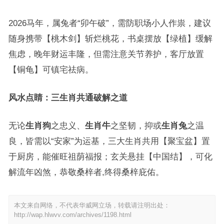
2026马年，属兔者“卯午破”，需防职场小人作祟，建议
随身携带【桃木剑】斩烂桃花，书桌摆放【绿植】缓解
焦虑，晚年财运丰隆，但需注意关节养护，客厅放置
【铜龟】可镇宅祛病。
风水点睛：三生肖共通破解之道
无论
生肖狗
之忠义、
生肖牛
之坚韧，抑或
生肖兔
之温
良，皆需以“安家”为运基，三大生肖共用【聚宝盆】置
于厨房，能催旺祖荫福报；玄关悬挂【中国结】，可化
解流年凶煞，恭敬桑梓者,终得桑梓庇佑。
本文来自网络，不代表华威网立场，转载请注明出处：
http://wap.hlwvv.com/archives/1198.html