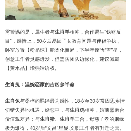
需警惕的是，属牛者与
生肖羊
相冲，合作易生“钱财反
目”，感情上，50岁后易因子女教育问题与伴侣争执，
卧室放置【粉晶球】能柔化僵局，下半年逢“华盖”星，
创意工作者灵感迸发，但需防团队边缘化，建议佩戴
【黄水晶】增强话语权。
生肖兔：温婉恋家的吉凶参半命
生肖兔
与桑梓的羁绊最为感性，18岁至30岁常因思乡情
切错失异地机遇，婚恋中，与
生肖鸡
相冲，婚前需磨合
价值观差异；与
生肖猪
、
生肖羊
三合，母慈子孝的姻缘
极为难得，40岁后“文昌”星显,文职工作者有升迁之喜。