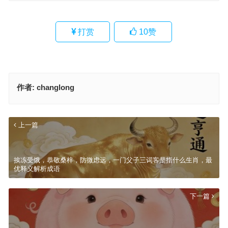
打赏
10
赞
作者:
changlong
上一篇
挨冻受饿，恭敬桑梓，防微虑远，一门父子三词客是指什么生肖，最
优释义解析成语
下一篇