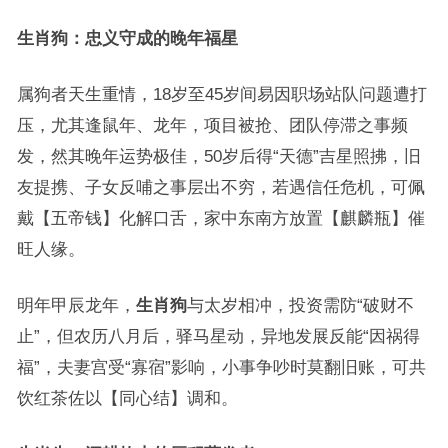
生肖狗：忠义守成的晚年福星
属狗者天生重情，18岁至45岁间易因职场站队问题遭打
压，尤其逢鼠年、龙年，项目被抢、团队停滞之事频
发，然其晚年运势极佳，50岁后得“天德”吉星照拂，旧
友提携、子女反哺之事层出不穷，若遇信任危机，可佩
戴【五帝钱】化解口舌，家中东南方放置【麒麟瓶】催
旺人缘。
明年甲辰龙年，
生肖狗
与太岁相冲，投资需防“破财不
止”，但农历八月后，驿马星动，异地发展反能“因祸得
福”，夫妻宫受“寡宿”影响，小事争吵时莫翻旧账，可共
饮红茶佐以【同心结】调和。