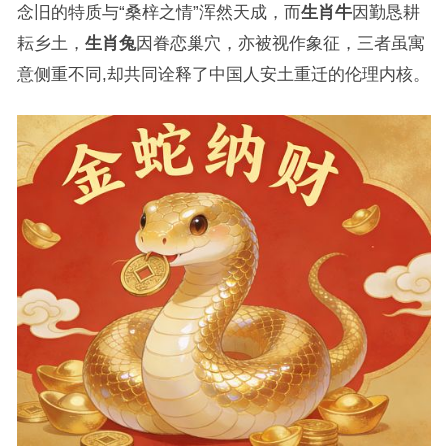
念旧的特质与“桑梓之情”浑然天成，而
生肖牛
因勤恳耕
耘乡土，
生肖兔
因眷恋巢穴，亦被视作象征，三者虽寓
意侧重不同,却共同诠释了中国人安土重迁的伦理内核。