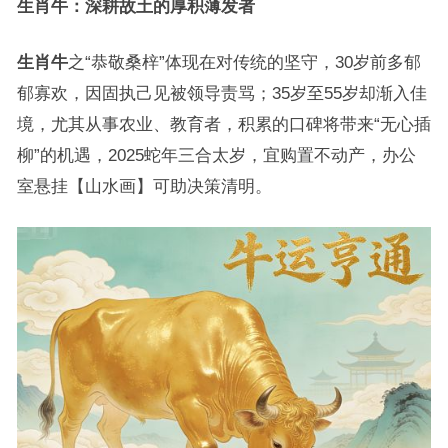
生肖牛：深耕故土的厚积薄发者
生肖牛
之“恭敬桑梓”体现在对传统的坚守，30岁前多郁
郁寡欢，因固执己见被领导责骂；35岁至55岁却渐入佳
境，尤其从事农业、教育者，积累的口碑将带来“无心插
柳”的机遇，2025蛇年三合太岁，宜购置不动产，办公
室悬挂【山水画】可助决策清明。