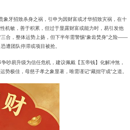
珍贵象牙招致杀身之祸，引申为因财富或才华招致灾祸，在十
鼠性机敏，善于积累，但过于显露财富或能力时，易引发他
岁三合，整体运势上扬，但下半年需警惕“象齿焚身”之险——
，恐遭团队停滞或项目被抢。
事争吵易升级为信任危机，建议佩戴【五帝钱】化解冲煞，
运势极佳，母慈子孝之象显著，唯需谨记“藏拙守成”之道。