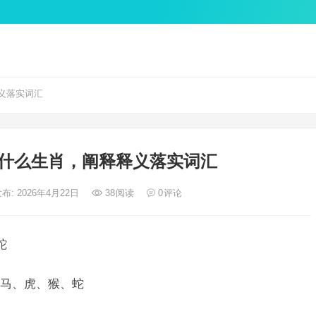
义落实词汇
什么生肖，阐释释义落实词汇
布: 2026年4月22日
38
阅读
0
评论
蛇
马、虎、猴、蛇