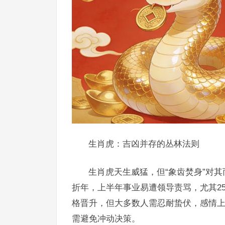
生肖虎：吉凶并存的丛林法则
生肖虎天生威猛，但“象齿焚身”对其
折年，上半年事业易遭领导责骂，尤其2
格晋升，但大多数人需忍耐蛰伏，感情
需避免冲动决策。