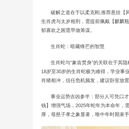
破解之道在于以柔克刚,推荐悬挂【
生肖虎与太岁相刑，需提前佩戴【麒麟瓶
郁寡欢之困需早做筹谋。
生肖蛇：暗藏锋芒的智慧
生肖蛇与“象齿焚身”的关联在于其隐
18岁至30岁的生肖蛇极为难得，学业事
肖猪相冲，信任危机频发，建议卧室放
事业运势吉凶参半：部分人可凭口才
钱】增强气场，2025年蛇年为本命年
厚，母慈子孝之象显著，唯中年时期束