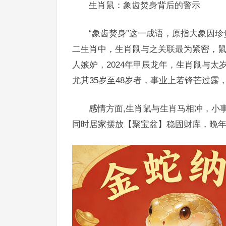
生肖鼠：象齿焚身背后的警示
“象齿焚身”这一成语，原指大象因
二生肖中，生肖鼠与之关联最为紧密，
人嫉妒，2024年甲辰龙年，生肖鼠与太
尤其35岁至48岁者，事业上若锋芒过露
感情方面,生肖鼠与生肖马相冲，小
同时居家摆放【聚宝盆】稳固财库，晚年