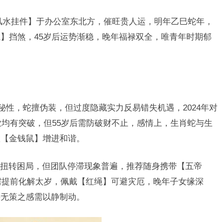
风水挂件】于办公室东北方，催旺贵人运，明年乙巳蛇年，
】挡煞，45岁后运势渐稳，晚年福禄双全，唯青年时期郁
秘性，蛇擅伪装，但过度隐藏实力反易错失机遇，2024年对
业均有突破，但55岁后需防破财不止，感情上，生肖蛇与生
置【金钱鼠】增进和谐。
扭转困局，但团队停滞现象普遍，推荐随身携带【五帝
，需提前化解太岁，佩戴【红绳】可避灾厄，晚年子女缘深
手无策之感需以静制动。