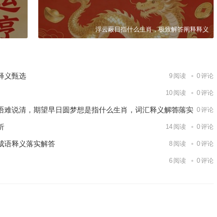
浮云蔽日指什么生肖，极致解答阐释释义
释义甄选
9
阅读
0
评论
10
阅读
0
评论
语难说清，期望早日圆梦想是指什么生肖，词汇释义解答落实
12
阅读
0
评论
析
14
阅读
0
评论
成语释义落实解答
8
阅读
0
评论
6
阅读
0
评论