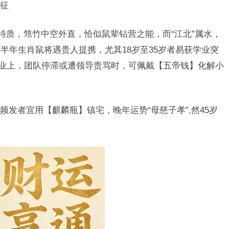
征
特质，筇竹中空外直，恰似鼠辈钻营之能，而“江北”属水，
半年生肖鼠将遇贵人提携，尤其18岁至35岁者易获学业突
事业上，团队停滞或遭领导责骂时，可佩戴【五帝钱】化解小
。
发者宜用【麒麟瓶】镇宅，晚年运势“母慈子孝”,然45岁