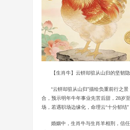
【生肖牛】云軿却驻从山归的坚韧隐
“云軿却驻从山归”描绘负重前行之
合，预示明年牛年事业先苦后甜，28岁
场，若遇职场边缘化，命理云“十分郁结
婚姻中，生肖牛与生肖羊相刑，信任