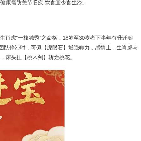
健康需防关节旧疾,饮食宜少食生冷。
肖虎“一枝独秀”之命格，18岁至30岁者下半年有升迁契
，团队停滞时，可佩【虎眼石】增强魄力，感情上，生肖虎与
解，床头挂【桃木剑】斩烂桃花。