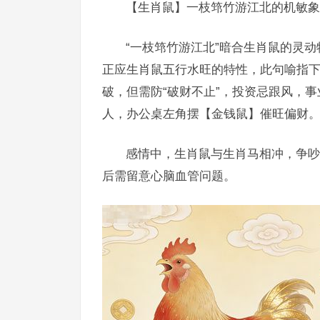
【生肖鼠】一枝筇竹游江北的机敏象
“一枝筇竹游江北”暗合生肖鼠的灵动
正应生肖鼠五行水旺的特性，此句喻指下
破，但需防“破财不止”，投资忌跟风，
人，办公桌左角摆【金钱鼠】催旺偏财
感情中，生肖鼠与生肖马相冲，争吵频
后需留意心脑血管问题。