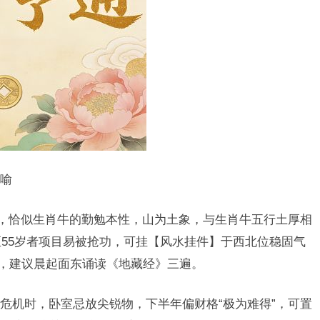
喻
景，恰似生肖牛的勤勉本性，山为土象，与生肖牛五行土厚相
至55岁者项目易被抢功，可挂【风水挂件】于西北位稳固气
”，建议晨起面东诵读《地藏经》三遍。
危机时，卧室忌放尖锐物，下半年偏财格“极为难得”，可置