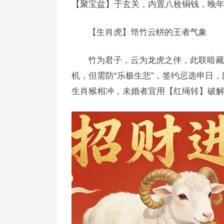
【聚宝盆】于玄关，内置八枚铜钱，晚年
【生肖虎】筇竹云軿的王者气象
竹为君子，云为龙虎之伴，此联暗藏生
机，但需防“乐极生悲”，签约忌选申日
生肖猴相冲，未婚者宜用【红绳转】破