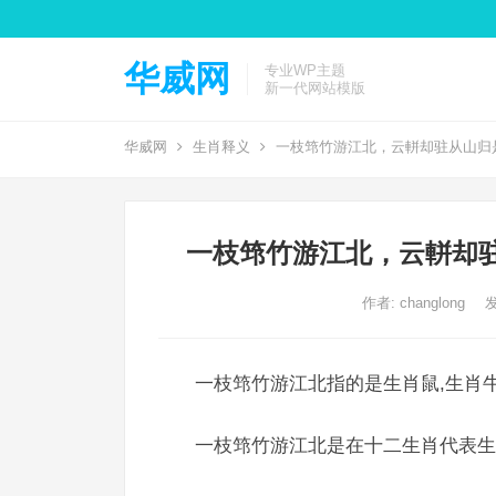
华威网
专业WP主题
新一代网站模版
华威网
生肖释义
一枝筇竹游江北，云軿却驻从山归
一枝筇竹游江北，云軿却
作者:
changlong
发
一枝筇竹游江北指的是生肖鼠,生肖牛
一枝筇竹游江北是在十二生肖代表生