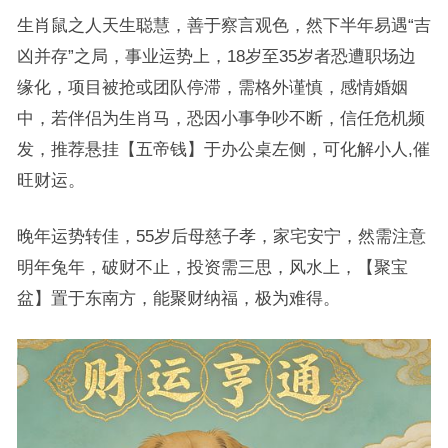
生肖鼠之人天生聪慧，善于察言观色，然下半年易遇“吉
凶并存”之局，事业运势上，18岁至35岁者恐遭职场边
缘化，项目被抢或团队停滞，需格外谨慎，感情婚姻
中，若伴侣为生肖马，恐因小事争吵不断，信任危机频
发，推荐悬挂【五帝钱】于办公桌左侧，可化解小人,催
旺财运。
晚年运势转佳，55岁后母慈子孝，家宅安宁，然需注意
明年兔年，破财不止，投资需三思，风水上，【聚宝
盆】置于东南方，能聚财纳福，极为难得。