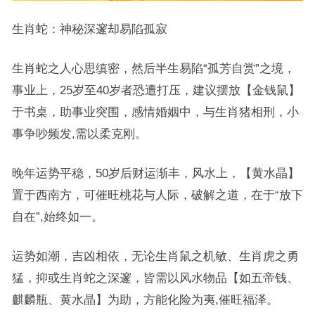
生肖蛇：神秘深邃却易陷孤寂
生肖蛇之人心思缜密，然后半生易陷“孤芳自赏”之境，
事业上，25岁至40岁者恐遭打压，建议摆放【金钱鼠】
于书桌，助事业突围，感情婚姻中，与生肖猪相刑，小
事争吵频发,需以柔克刚。
晚年运势平稳，50岁后财运渐丰，风水上，【黄水晶】
置于西南方，可催旺桃花与人际，破解之道，在于“放下
自在”,始终如一。
运势如潮，吉凶相依，无论生肖鼠之机敏、生肖虎之勇
猛，抑或生肖蛇之深邃，皆需以风水物品【如五帝钱、
麒麟瓶、黄水晶】为助，方能化险为夷,催旺福泽。