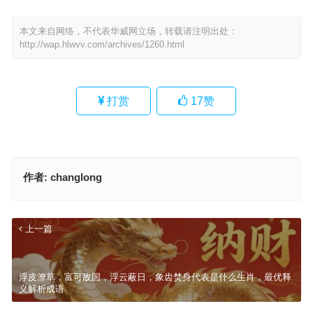
本文来自网络，不代表华威网立场，转载请注明出处：
http://wap.hlwvv.com/archives/1260.html
打赏
17
赞
作者:
changlong
上一篇
浮皮潦草，富可敌国，浮云蔽日，象齿焚身代表是什么生肖，最优释
义解析成语