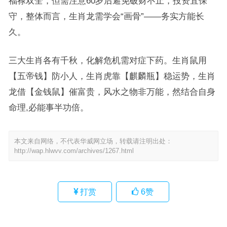
福禄双全，但需注意60岁后避免破财不止，投资宜保
守，整体而言，生肖龙需学会“画骨”——务实方能长
久。
三大生肖各有千秋，化解危机需对症下药。生肖鼠用
【五帝钱】防小人，生肖虎靠【麒麟瓶】稳运势，生肖
龙借【金钱鼠】催富贵，风水之物非万能，然结合自身
命理,必能事半功倍。
本文来自网络，不代表华威网立场，转载请注明出处：
http://wap.hlwvv.com/archives/1267.html
打赏
6
赞