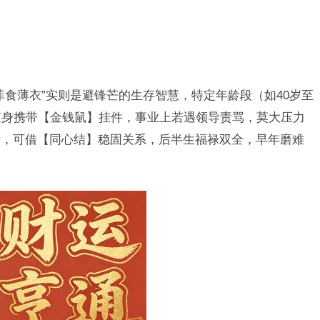
菲食薄衣”实则是避锋芒的生存智慧，特定年龄段（如40岁至
随身携带【金钱鼠】挂件，事业上若遇领导责骂，莫大压力
发，可借【同心结】稳固关系，后半生福禄双全，早年磨难