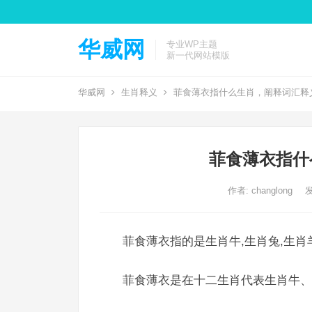
华威网
专业WP主题
新一代网站模版
华威网
生肖释义
菲食薄衣指什么生肖，阐释词汇释
菲食薄衣指什
作者:
changlong
发
菲食薄衣指的是生肖牛,生肖兔,生肖
菲食薄衣是在十二生肖代表生肖牛、