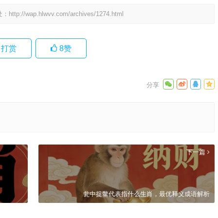
处：
http://wap.hlwvv.com/archives/1274.html
打赏
8
赞
下一篇
瓮中捉鳖代表指什么生肖，最优释义成语解析