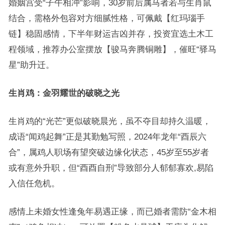
婚姻宫受“子午相冲”影响，30岁前后属马者若与生肖鼠
结合，需格外包容对方细腻性格，可佩戴【红玛瑙手
链】稳固感情，下半年财运吉凶并存，投资宜选土木工
程领域，推荐办公室摆放【骏马奔腾铜雕】，催旺“驿马
星”助升迁。
生肖鸡：金羽耀世的破晓之光
生肖鸡的“光芒”更似破晓晨光，虽不夺目却持久温暖，
成语“闻鸡起舞”正是其勤勉写照，2024年龙年“酉辰六
合”，属鸡人职场有望突破边缘化状态，45岁至55岁者
或有意外升职，但“酉酉自刑”导致部分人郁郁寡欢,易陷
入信任危机。
感情上未婚女性逢兔年易遇正缘，而已婚者需防“金木相