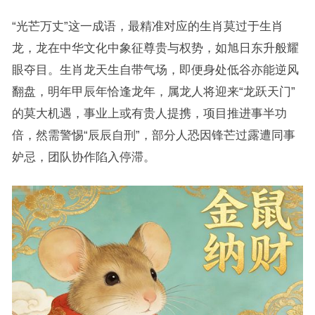
“光芒万丈”这一成语，最精准对应的生肖莫过于生肖
龙，龙在中华文化中象征尊贵与权势，如旭日东升般耀
眼夺目。生肖龙天生自带气场，即便身处低谷亦能逆风
翻盘，明年甲辰年恰逢龙年，属龙人将迎来“龙跃天门”
的莫大机遇，事业上或有贵人提携，项目推进事半功
倍，然需警惕“辰辰自刑”，部分人恐因锋芒过露遭同事
妒忌，团队协作陷入停滞。