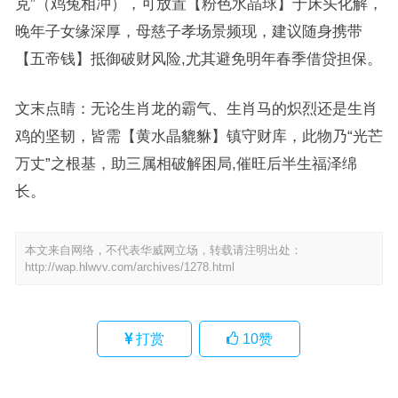
克”（鸡兔相冲），可放置【粉色水晶球】于床头化解，
晚年子女缘深厚，母慈子孝场景频现，建议随身携带
【五帝钱】抵御破财风险,尤其避免明年春季借贷担保。
文末点睛：无论生肖龙的霸气、生肖马的炽烈还是生肖
鸡的坚韧，皆需【黄水晶貔貅】镇守财库，此物乃“光芒
万丈”之根基，助三属相破解困局,催旺后半生福泽绵
长。
本文来自网络，不代表华威网立场，转载请注明出处：
http://wap.hlwvv.com/archives/1278.html
打赏
10
赞