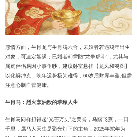
感情方面，生肖龙与生肖鸡六合，未婚者若遇鸡年出生
对象，可速定姻缘；已婚者却需防“龙争虎斗”，尤其与
属虎伴侣易因小事争吵，建议卧室悬挂【龙凤和鸣图】
以化解冲克，晚年运势极为难得，60岁后财库丰盈,但需
注意心脑血管健康。
生肖马：烈火烹油般的璀璨人生
生肖马同样担得起“光芒万丈”之美誉，马踏飞燕，一日
千里，属马人天生是聚光灯下的主角，2025年蛇年为