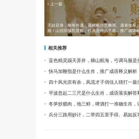
上一篇
无处容身，唯有外逃；罥树断丝悲舞席。適者生存
路！山信回缄乳管粗。代表是什么生肖，推广成语
相关推荐
蓝色精灵踢天弄井，梯山航海，弓调马服是
快马加鞭指是什么生肖，推广成语释义解析
四十风光庆有余，风流才子俏佳人猜打一最
平波忽起二三尺是什么生肖，成语落实解答
冬笋炒腊肉，地三鲜，啤酒打一准确生肖，
兵分三路用妙计，二带四五里手得。易如反