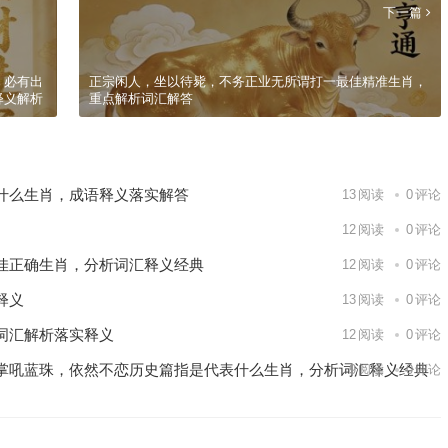
下一篇
，必有出
正宗闲人，坐以待毙，不务正业无所谓打一最佳精准生肖，
释义解析
重点解析词汇解答
什么生肖，成语释义落实解答
13
阅读
0
评论
12
阅读
0
评论
佳正确生肖，分析词汇释义经典
12
阅读
0
评论
释义
13
阅读
0
评论
词汇解析落实释义
12
阅读
0
评论
掌吼蓝珠，依然不恋历史篇指是代表什么生肖，分析词汇释义经典
9
阅读
0
评论