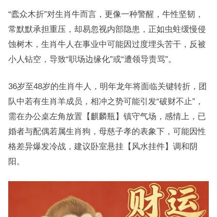
“蠹众木折”对生肖牛而言，更像一种警醒，牛性坚韧，
常默默承担重压，却易忽视内部隐患，正如虫蛀缓慢侵
蚀树木，生肖牛人在事业中可能因过度埋头苦干，反被
小人钻空，导致“职场边缘化”或“遭领导责骂”。
36岁至48岁的生肖牛人，明年龙年将面临关键转折，团
队中若有生肖羊成员，相冲之势可能引发“破财不止”，
需在办公桌左角放置【麒麟瓶】镇守气场，感情上，已
婚者与配偶若属生肖狗，母慈子孝的表象下，可能因性
格差异爆发冷战，建议卧室悬挂【风水挂件】调和阴
阳。