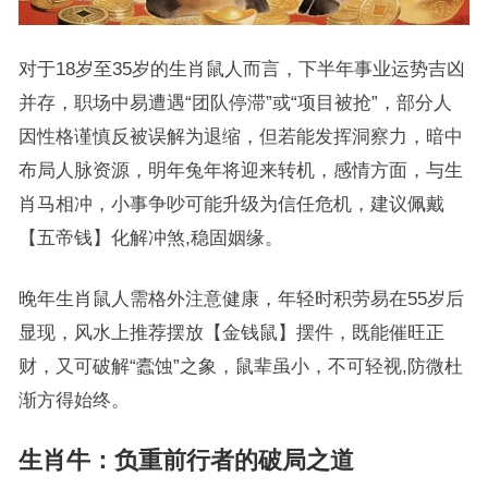
对于18岁至35岁的生肖鼠人而言，下半年事业运势吉凶
并存，职场中易遭遇“团队停滞”或“项目被抢”，部分人
因性格谨慎反被误解为退缩，但若能发挥洞察力，暗中
布局人脉资源，明年兔年将迎来转机，感情方面，与生
肖马相冲，小事争吵可能升级为信任危机，建议佩戴
【五帝钱】化解冲煞,稳固姻缘。
晚年生肖鼠人需格外注意健康，年轻时积劳易在55岁后
显现，风水上推荐摆放【金钱鼠】摆件，既能催旺正
财，又可破解“蠹蚀”之象，鼠辈虽小，不可轻视,防微杜
渐方得始终。
生肖牛：负重前行者的破局之道