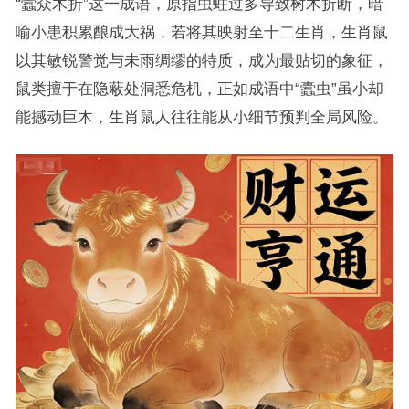
“蠹众木折”这一成语，原指虫蛀过多导致树木折断，暗
喻小患积累酿成大祸，若将其映射至十二生肖，生肖鼠
以其敏锐警觉与未雨绸缪的特质，成为最贴切的象征，
鼠类擅于在隐蔽处洞悉危机，正如成语中“蠹虫”虽小却
能撼动巨木，生肖鼠人往往能从小细节预判全局风险。