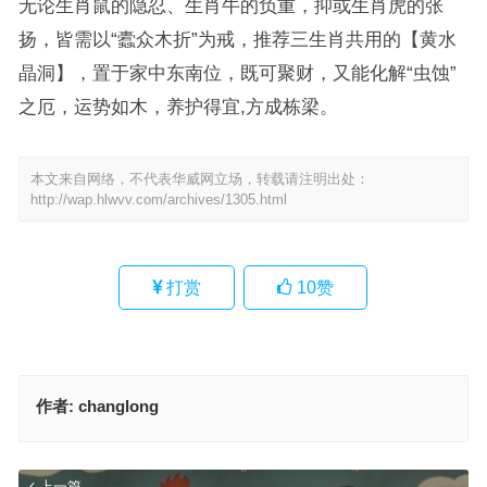
无论生肖鼠的隐忍、生肖牛的负重，抑或生肖虎的张
扬，皆需以“蠹众木折”为戒，推荐三生肖共用的【黄水
晶洞】，置于家中东南位，既可聚财，又能化解“虫蚀”
之厄，运势如木，养护得宜,方成栋梁。
本文来自网络，不代表华威网立场，转载请注明出处：
http://wap.hlwvv.com/archives/1305.html
打赏
10
赞
作者:
changlong
上一篇