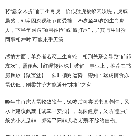
将“蠹众木折”喻于生肖虎，恰似猛虎被蚁穴溃堤，虎威
虽盛，却常因忽视细节而受挫，25岁至40岁的生肖虎
人，下半年易遇“项目被抢”或“遭打压”，尤其与生肖猴
同事相冲时,可能束手无策。
感情方面，单身者若恋上生肖蛇，相刑关系会导致“郁郁
寡欢”，需佩戴【红绳转运珠】破解，事业上，推荐在书
房摆放【聚宝盆】，催旺偏财运势，需知：猛虎捕食亦
需伏低，刚柔并济方能避开“木折”之灾。
晚年生肖虎人需收敛锋芒，50岁后可尝试书画养性，风
水上建议佩戴【翡翠平安扣】，既保健康，又防“蠹虫”
般的小人是非，虎落平阳非犬欺,积弊不除终自伤。