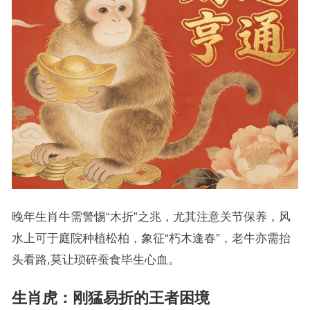
晚年生肖牛需警惕“木折”之兆，尤其注意关节保养，风
水上可于庭院种植松柏，象征“朽木逢春”，老牛亦需抬
头看路,莫让琐碎蚕食毕生心血。
生肖虎：刚猛易折的王者困境