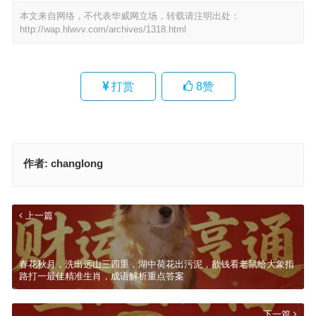
本文来自网络，不代表华威网立场，转载请注明出处：
http://wap.hlwvv.com/archives/1318.html
打赏
8
赞
作者:
changlong
上一篇
春花秋月，洗出远山三四重，湖中荷花出污泥，欲钱看老鼠给大象指
路打一最佳精准生肖，成语解析重点答案
下一篇