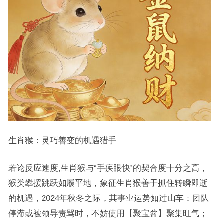
生肖猴：灵巧善变的机遇猎手
若论反应速度,生肖猴与“手疾眼快”的契合度十分之高，
猴类攀援跳跃如履平地，象征生肖猴善于抓住转瞬即逝
的机遇，2024年秋冬之际，其事业运势如过山车：团队
停滞或被领导责骂时，不妨使用【聚宝盆】聚集旺气；