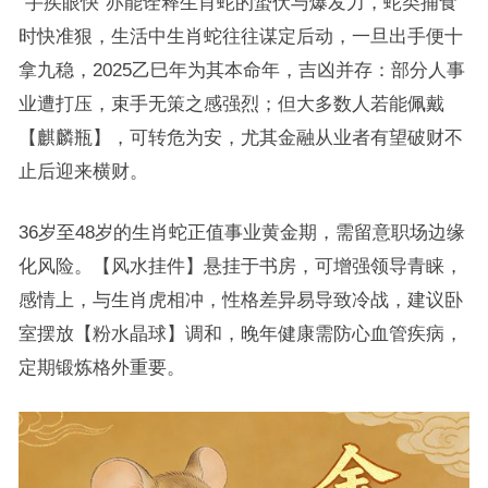
“手疾眼快”亦能诠释生肖蛇的蛰伏与爆发力，蛇类捕食
时快准狠，生活中生肖蛇往往谋定后动，一旦出手便十
拿九稳，2025乙巳年为其本命年，吉凶并存：部分人事
业遭打压，束手无策之感强烈；但大多数人若能佩戴
【麒麟瓶】，可转危为安，尤其金融从业者有望破财不
止后迎来横财。
36岁至48岁的生肖蛇正值事业黄金期，需留意职场边缘
化风险。【风水挂件】悬挂于书房，可增强领导青睐，
感情上，与生肖虎相冲，性格差异易导致冷战，建议卧
室摆放【粉水晶球】调和，晚年健康需防心血管疾病，
定期锻炼格外重要。