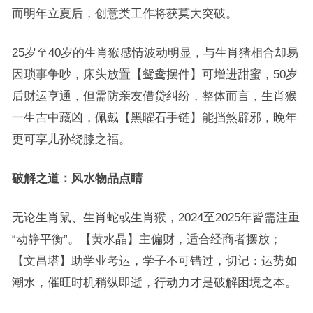
而明年立夏后，创意类工作将获莫大突破。
25岁至40岁的生肖猴感情波动明显，与生肖猪相合却易
因琐事争吵，床头放置【鸳鸯摆件】可增进甜蜜，50岁
后财运亨通，但需防亲友借贷纠纷，整体而言，生肖猴
一生吉中藏凶，佩戴【黑曜石手链】能挡煞辟邪，晚年
更可享儿孙绕膝之福。
破解之道：风水物品点睛
无论生肖鼠、生肖蛇或生肖猴，2024至2025年皆需注重
“动静平衡”。【黄水晶】主偏财，适合经商者摆放；
【文昌塔】助学业考运，学子不可错过，切记：运势如
潮水，催旺时机稍纵即逝，行动力才是破解困境之本。