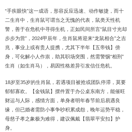
“手疾眼快”这一成语，形容反应迅速、动作敏捷，而十
二生肖中，生肖鼠可谓当之无愧的代表，鼠类天性机
警，善于在危机中寻得生机，正如民间所言“鼠目寸光却
步步为营”，2024甲辰年，生肖鼠将迎来“龙鼠相合”之吉
兆，事业上或有贵人提携，尤其下半年【五帝钱】傍
身，可化解小人作祟，助其职场突围，然需警惕“相刑”
生肖（如生肖马），易因性格差异引发信任危机。
18岁至35岁的生肖鼠，若遇项目被抢或团队停滞，莫要
郁郁寡欢。【金钱鼠】摆件置于办公桌东南方，能催旺
财运与人际，感情方面，单身者明年春节前后易遇良
缘，但已婚者需防小事争吵积累成怨，晚年运势平稳，
母慈子孝之象极为难得，建议佩戴【翡翠平安扣】护
身。