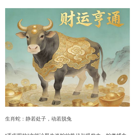
生肖蛇：静若处子，动若脱兔