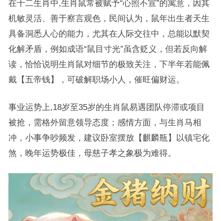
在十二生肖中,生肖鼠常被赋予“心照不宣”的寓意，因其
机敏灵活、善于察言观色，民间认为，鼠年出生者天生
具备洞悉人心的能力，尤其在人际交往中，总能以默契
化解矛盾，例如成语“鼠目寸光”虽含贬义，但若反向解
读，恰恰说明生肖鼠对细节的极致关注，下半年若能佩
戴【五帝钱】，可破解职场小人，催旺偏财运。
事业运势上,18岁至35岁的生肖鼠易遇团队停滞或项目
被抢，需格外留意领导态度；感情方面，与生肖马相
冲，小事争吵频发，建议卧室摆放【麒麟瓶】以镇宅化
煞，晚年运势极佳，母慈子孝之象极为难得。