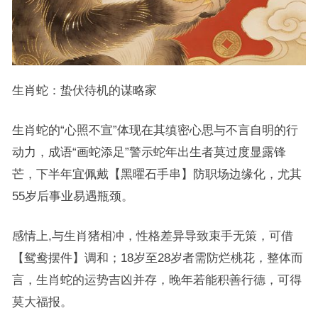
生肖蛇：蛰伏待机的谋略家
生肖蛇的“心照不宣”体现在其缜密心思与不言自明的行
动力，成语“画蛇添足”警示蛇年出生者莫过度显露锋
芒，下半年宜佩戴【黑曜石手串】防职场边缘化，尤其
55岁后事业易遇瓶颈。
感情上,与生肖猪相冲，性格差异导致束手无策，可借
【鸳鸯摆件】调和；18岁至28岁者需防烂桃花，整体而
言，生肖蛇的运势吉凶并存，晚年若能积善行德，可得
莫大福报。