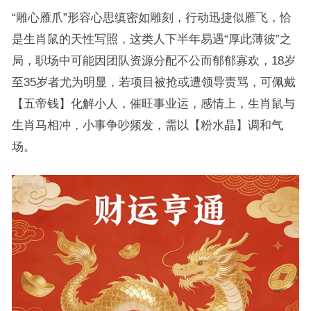
“雕心雁爪”形容心思缜密如雕刻，行动迅捷似雁飞，恰
是生肖鼠的天性写照，这类人下半年易遇“厚此薄彼”之
局，职场中可能因团队资源分配不公而郁郁寡欢，18岁
至35岁者尤为明显，若项目被抢或遭领导责骂，可佩戴
【五帝钱】化解小人，催旺事业运，感情上，生肖鼠与
生肖马相冲，小事争吵频发，需以【粉水晶】调和气
场。