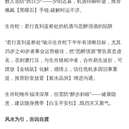
数人需防“西日少”——夕阳迟暮，机遇转瞬即逝，推荐
佩戴【黑曜石】手链,破解时运不济。
生肖蛇：君行直到蓝桥处的机遇与恶醉强酒的陷阱
“君行直到蓝桥处”喻示生肖蛇下半年有清晰目标，尤其
25岁之40岁者事业运势极佳，然“恶醉强酒”警告莫贪虚
名，否则遭打压，与生肖猪相冲者，合作易生波折，可
摆放【金钱鼠】化解，感情上，信任危机多因旧事重
提，推荐卧室放置【紫水晶洞】增进沟通。
生肖蛇晚年福泽深厚，但需防“醉步斜岐”——健康隐
患，建议随身携带【白玉平安扣】,既挡灾又聚气。
风水为引，吉凶自渡