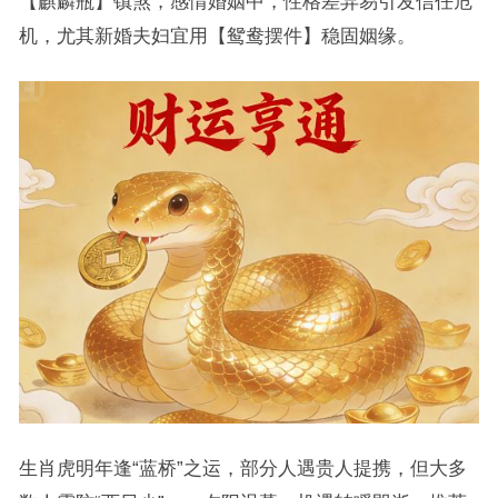
【麒麟瓶】镇煞，感情婚姻中，性格差异易引发信任危
机，尤其新婚夫妇宜用【鸳鸯摆件】稳固姻缘。
生肖虎明年逢“蓝桥”之运，部分人遇贵人提携，但大多