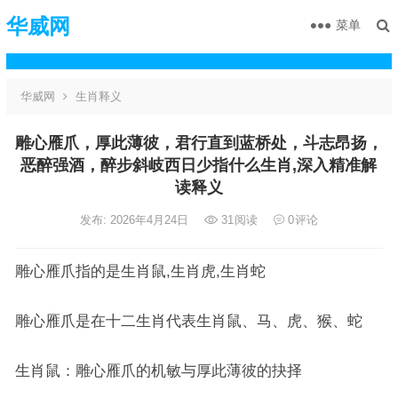
华威网
菜单
华威网
生肖释义
雕心雁爪，厚此薄彼，君行直到蓝桥处，斗志昂扬，
恶醉强酒，醉步斜岐西日少指什么生肖,深入精准解
读释义
发布: 2026年4月24日
31
阅读
0
评论
雕心雁爪指的是生肖鼠,生肖虎,生肖蛇
雕心雁爪是在十二生肖代表生肖鼠、马、虎、猴、蛇
生肖鼠：雕心雁爪的机敏与厚此薄彼的抉择