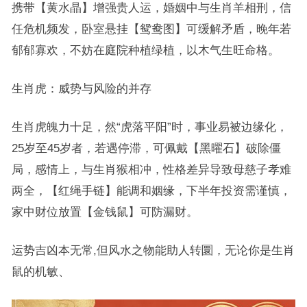
携带【黄水晶】增强贵人运，婚姻中与生肖羊相刑，信
任危机频发，卧室悬挂【鸳鸯图】可缓解矛盾，晚年若
郁郁寡欢，不妨在庭院种植绿植，以木气生旺命格。
生肖虎：威势与风险的并存
生肖虎魄力十足，然“虎落平阳”时，事业易被边缘化，
25岁至45岁者，若遇停滞，可佩戴【黑曜石】破除僵
局，感情上，与生肖猴相冲，性格差异导致母慈子孝难
两全，【红绳手链】能调和姻缘，下半年投资需谨慎，
家中财位放置【金钱鼠】可防漏财。
运势吉凶本无常,但风水之物能助人转圜，无论你是生肖
鼠的机敏、