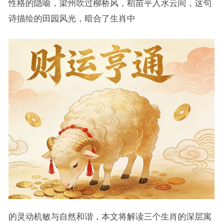
性格的隐喻，梁州吹过柳桥风，稻苗平入水云间，这句
诗描绘的田园风光，暗合了生肖中
的灵动机敏与自然和谐，本文将解读三个生肖的深层寓