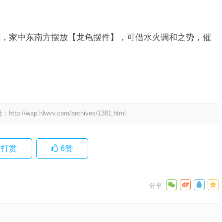
慎，家中东南方摆放【龙龟摆件】，可借水火调和之势，催
处：
http://wap.hlwvv.com/archives/1381.html
打赏
6
赞