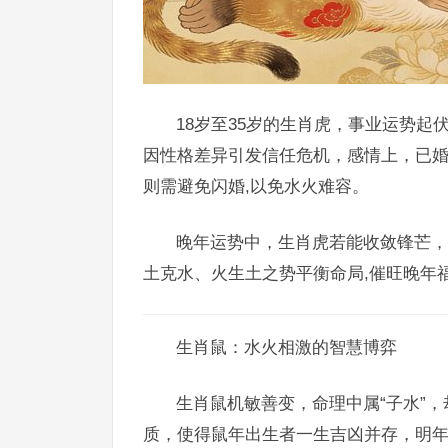
18岁至35岁的生肖虎，事业运势
因性格差异引发信任危机，感情上，已
则需避免闪婚,以免水火难容。
晚年运势中，生肖虎若能收敛锋芒，
土克水、火生土之势平衡命局,催旺晚年
生肖鼠：水火相激的智慧博弈
生肖鼠机敏善变，命理中属“子水”
质，使得鼠年出生者一生吉凶并存，明