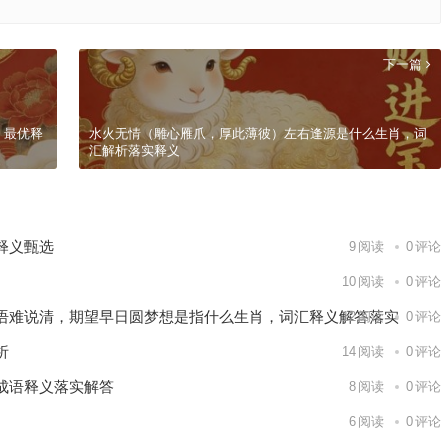
下一篇
，最优释
水火无情（雕心雁爪，厚此薄彼）左右逢源是什么生肖，词
汇解析落实释义
释义甄选
9
阅读
0
评论
10
阅读
0
评论
语难说清，期望早日圆梦想是指什么生肖，词汇释义解答落实
12
阅读
0
评论
析
14
阅读
0
评论
成语释义落实解答
8
阅读
0
评论
6
阅读
0
评论