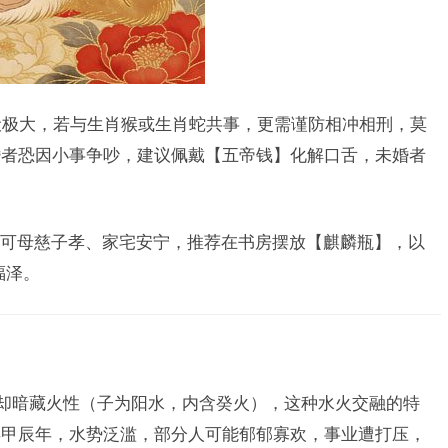
起伏极大，若与生肖猴或生肖蛇共事，更需谨防相冲相刑，莫
婚者恐因小事争吵，建议佩戴【五帝钱】化解口舌，未婚者
可母慈子孝、家宅安宁，推荐在书房摆放【麒麟瓶】，以
福泽。
，却暗藏火性（子为阳水，内含癸火），这种水火交融的特
年甲辰年，水势泛滥，部分人可能郁郁寡欢，事业遭打压，