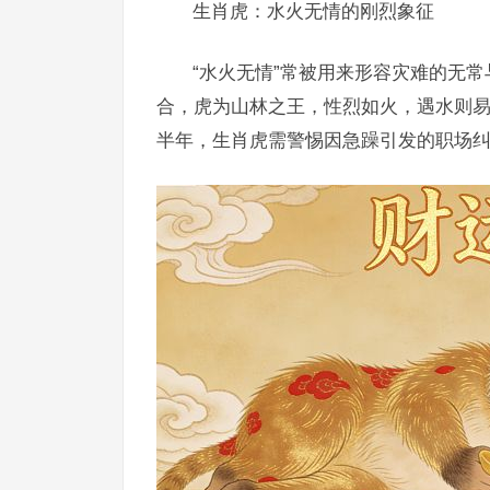
生肖虎：水火无情的刚烈象征
“水火无情”常被用来形容灾难的无
合，虎为山林之王，性烈如火，遇水则易
半年，生肖虎需警惕因急躁引发的职场