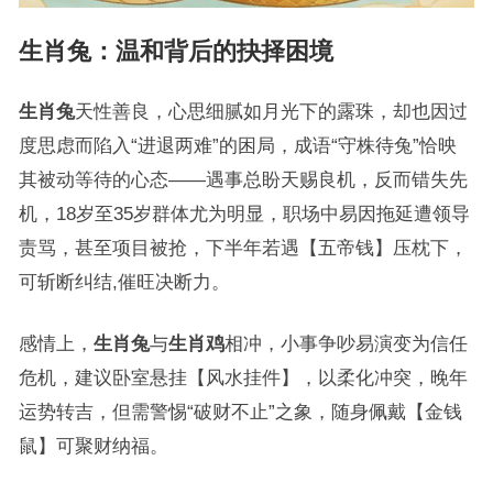
生肖兔
：温和背后的抉择困境
生肖兔
天性善良，心思细腻如月光下的露珠，却也因过
度思虑而陷入“进退两难”的困局，成语“守株待兔”恰映
其被动等待的心态——遇事总盼天赐良机，反而错失先
机，18岁至35岁群体尤为明显，职场中易因拖延遭领导
责骂，甚至项目被抢，下半年若遇【五帝钱】压枕下，
可斩断纠结,催旺决断力。
感情上，
生肖兔
与
生肖鸡
相冲，小事争吵易演变为信任
危机，建议卧室悬挂【风水挂件】，以柔化冲突，晚年
运势转吉，但需警惕“破财不止”之象，随身佩戴【金钱
鼠】可聚财纳福。