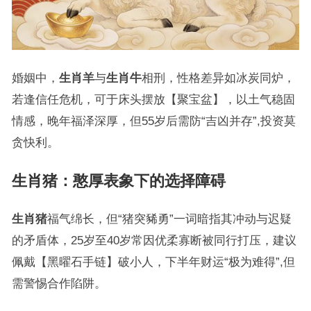
婚姻中，
生肖羊
与
生肖牛
相刑，性格差异如冰炭同炉，
若逢信任危机，可于床头摆放【聚宝盆】，以土气稳固
情感，晚年福泽深厚，但55岁后需防“吉凶并存”,投资莫
贪快利。
生肖猪
：憨厚表象下的选择障碍
生肖猪
福气绵长，但“猪突豨勇”一词暗指其冲动与迟疑
的矛盾体，25岁至40岁常因优柔寡断被同行打压，建议
佩戴【黑曜石手链】破小人，下半年财运“极为难得”,但
需警惕合作陷阱。