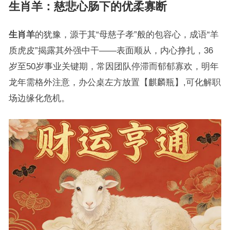
生肖羊
：慈悲心肠下的优柔寡断
生肖羊
的犹豫，源于其“母慈子孝”般的包容心，成语“羊
质虎皮”揭露其外强中干——表面顺从，内心挣扎，36
岁至50岁事业关键期，常因团队停滞而郁郁寡欢，明年
龙年需格外注意，办公桌左方放置【麒麟瓶】,可化解职
场边缘化危机。