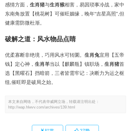
感情方面，
生肖猪
与
生肖猴
相害，易因琐事冷战，家中
东南角放置【桃花树】可催旺姻缘，晚年“吉星高照”,但
健康需防微杜渐。
破解之道：风水物品点睛
优柔寡断非绝境，巧用风水可转圜。
生肖兔
宜用【五帝
钱】定心神，
生肖羊
当以【麒麟瓶】镇职场，
生肖猪
首
选【黑曜石】挡暗箭，三者皆需牢记：决断力为运之枢
纽,催旺即是破局之始。
本文来自网络，不代表华威网立场，转载请注明出处：
http://wap.hlwvv.com/archives/139.html
打赏
27
赞