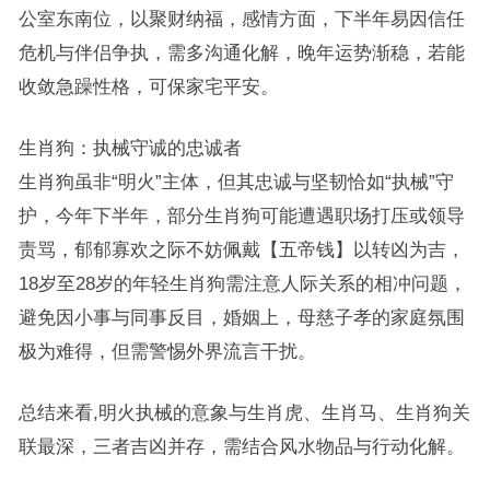
公室东南位，以聚财纳福，感情方面，下半年易因信任
危机与伴侣争执，需多沟通化解，晚年运势渐稳，若能
收敛急躁性格，可保家宅平安。
生肖狗：执械守诚的忠诚者
生肖狗虽非“明火”主体，但其忠诚与坚韧恰如“执械”守
护，今年下半年，部分生肖狗可能遭遇职场打压或领导
责骂，郁郁寡欢之际不妨佩戴【五帝钱】以转凶为吉，
18岁至28岁的年轻生肖狗需注意人际关系的相冲问题，
避免因小事与同事反目，婚姻上，母慈子孝的家庭氛围
极为难得，但需警惕外界流言干扰。
总结来看,明火执械的意象与生肖虎、生肖马、生肖狗关
联最深，三者吉凶并存，需结合风水物品与行动化解。