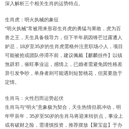
深入解析三个相关生肖的运势特点。
生肖虎：明火执械的象征
“明火执械”常被用来形容生肖虎的勇猛与果敢，虎为百
兽之王，天生具备领导力，但下半年易因锋芒过露遭人
妒忌，18岁至35岁的生肖虎需格外注意职场小人，项目
可能被抢或团队停滞不前，建议佩戴【麒麟挂件】以镇
煞辟邪，催旺事业运，感情上，已婚者需避免因性格差
异引发争吵，单身者则可能遇到短暂桃花，但莫要急于
定情。
生肖马：火性烈而运势起伏
生肖马与“明火”意象极为契合，天生热情但易冲动，明
年甲辰年，35岁至50岁的生肖马将迎来转折点，事业上
或有破财之险，需谨慎投资，推荐摆放【聚宝盆】于办