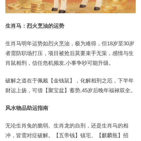
生肖马：烈火烹油的运势
生肖马明年运势如烈火烹油，极为难得，但18岁至30岁
者需防职场打压，项目被抢后莫要束手无策，感情与生
肖鼠相刑，信任危机频发,小事争吵可能升级。
破解之道在于佩戴【金钱鼠】，化解相刑之厄，下半年
财运上扬，可借【聚宝盆】蓄势,45岁后晚年福禄双全。
风水物品助运指南
无论生肖兔的脆弱、生肖龙的自刑，还是生肖马的相
冲，皆需对症破解。【五帝钱】镇宅、【麒麟瓶】招