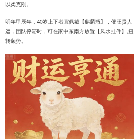
以柔克刚。
明年甲辰年，40岁上下者宜佩戴【麒麟瓶】，催旺贵人
运，团队停滞时，可在家中东南方放置【风水挂件】,扭
转颓势。