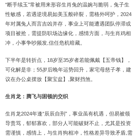
“断手续玉”常被用来形容生肖兔的温婉与脆弱，兔子生
性敏感，若遇逆境易如美玉般碎裂，需格外呵护，2024
年对属兔人而言吉凶并存，事业上可能遭遇团队停滞或
项目被抢，需提防职场边缘化，感情方面，与生肖鸡相
冲，小事争吵频发,信任危机暗藏。
下半年是转折点，18岁至35岁者若能佩戴【五帝钱】，
可化解是非；55岁后晚年运势回升，家宅母慈子孝，建
议在办公桌摆放【聚宝盆】,聚财挡煞。
生肖龙：腾飞与困顿的交织
生肖龙2024年逢“辰辰自刑”，事业虽有机遇，但易被领
导责骂，郁郁寡欢，部分人可能破财不止，尤其是投资
需谨慎，感情上，与生肖狗相冲，性格差异导致矛盾,需