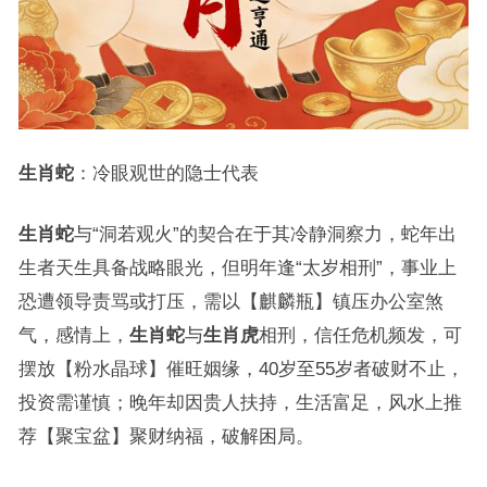
生肖蛇
：冷眼观世的隐士代表
生肖蛇
与“洞若观火”的契合在于其冷静洞察力，蛇年出
生者天生具备战略眼光，但明年逢“太岁相刑”，事业上
恐遭领导责骂或打压，需以【麒麟瓶】镇压办公室煞
气，感情上，
生肖蛇
与
生肖虎
相刑，信任危机频发，可
摆放【粉水晶球】催旺姻缘，40岁至55岁者破财不止，
投资需谨慎；晚年却因贵人扶持，生活富足，风水上推
荐【聚宝盆】聚财纳福，破解困局。