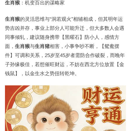
生肖猴
：机变百出的谋略家
生肖猴
的灵活思维与“洞若观火”相辅相成，但其明年运
势吉凶并存，事业上部分人可能升迁，但大多数人会遇
同事倾轧，建议随身携带【黑曜石】防小人，感情方
面，
生肖猴
与
生肖猪
相害，小事争吵不断，【鸳鸯摆
件】可调和关系，25岁至45岁者需防合作破裂，而晚年
子孙缘极佳，若想催旺财运，不妨在西北方位放置【金
钱鼠】，以金生水之势扭转乾坤。