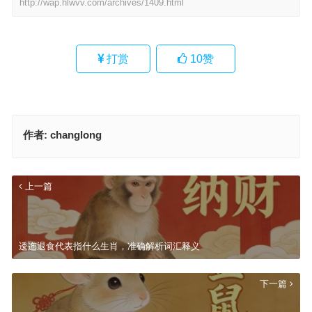
http://wap.hlwvv.com/archives/1409.html
打赏
10
赞
作者:
changlong
上一篇
逶迤退食代表指什么生肖，准确解析词汇释义
下一篇