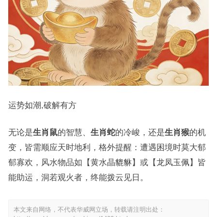
运势如潮,破解有方
无论是
生肖鼠
的智慧、
生肖蛇
的冷峻，还是
生肖猴
的机
变，皆需顺应天时地利，格外提醒：遭遇困境时莫大郁
郁寡欢，风水物品如【黄水晶貔貅】或【龙凤玉佩】皆
能助运，洞若观火者，终能拨云见日。
本文来自网络，不代表华威网立场，转载请注明出处：