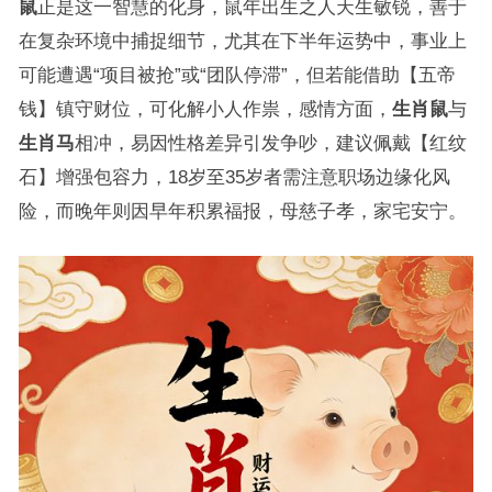
鼠
正是这一智慧的化身，鼠年出生之人天生敏锐，善于
在复杂环境中捕捉细节，尤其在下半年运势中，事业上
可能遭遇“项目被抢”或“团队停滞”，但若能借助【五帝
钱】镇守财位，可化解小人作祟，感情方面，
生肖鼠
与
生肖马
相冲，易因性格差异引发争吵，建议佩戴【红纹
石】增强包容力，18岁至35岁者需注意职场边缘化风
险，而晚年则因早年积累福报，母慈子孝，家宅安宁。