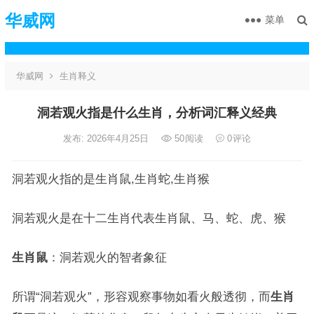
华威网
菜单
华威网
生肖释义
洞若观火指是什么生肖，分析词汇释义经典
发布: 2026年4月25日
50
阅读
0
评论
洞若观火指的是生肖鼠,生肖蛇,生肖猴
洞若观火是在十二生肖代表生肖鼠、马、蛇、虎、猴
生肖鼠
：洞若观火的智者象征
所谓“洞若观火”，形容观察事物如看火般透彻，而
生肖