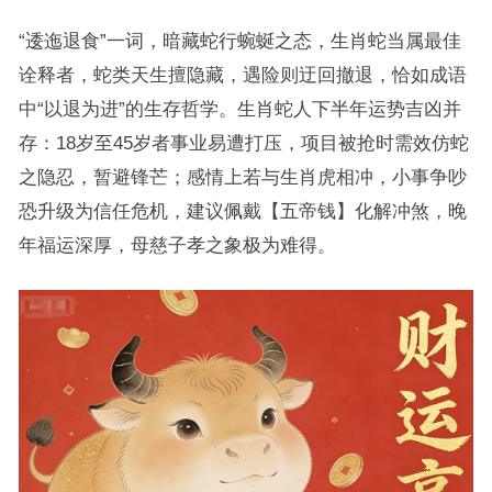
“逶迤退食”一词，暗藏蛇行蜿蜒之态，生肖蛇当属最佳
诠释者，蛇类天生擅隐藏，遇险则迂回撤退，恰如成语
中“以退为进”的生存哲学。生肖蛇人下半年运势吉凶并
存：18岁至45岁者事业易遭打压，项目被抢时需效仿蛇
之隐忍，暂避锋芒；感情上若与生肖虎相冲，小事争吵
恐升级为信任危机，建议佩戴【五帝钱】化解冲煞，晚
年福运深厚，母慈子孝之象极为难得。