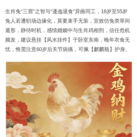
生肖兔“三窟”之智与“逶迤退食”异曲同工，18岁至55岁
兔人若遭职场边缘化，莫要束手无策，宜效仿兔类草间
遁形，静待时机，感情婚姻中与生肖鸡相刑，信任危机
频发，建议悬挂【风水挂件】于卧室东南，晚年衣食无
忧，惟需注意60岁后关节病痛，可佩【麒麟瓶】护身。