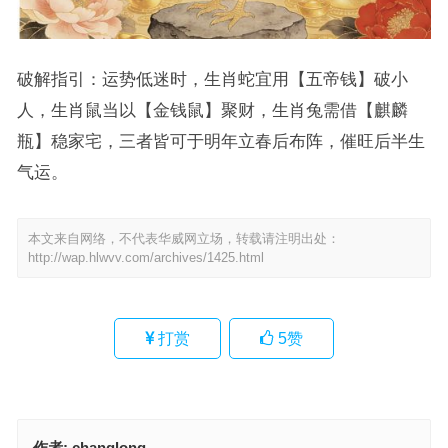
破解指引：运势低迷时，生肖蛇宜用【五帝钱】破小
人，生肖鼠当以【金钱鼠】聚财，生肖兔需借【麒麟
瓶】稳家宅，三者皆可于明年立春后布阵，催旺后半生
气运。
本文来自网络，不代表华威网立场，转载请注明出处：
http://wap.hlwvv.com/archives/1425.html
打赏
5
赞
作者:
changlong