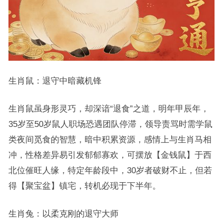
生肖鼠：退守中暗藏机锋
生肖鼠虽身形灵巧，却深谙“退食”之道，明年甲辰年，
35岁至50岁鼠人职场恐遇团队停滞，领导责骂时需学鼠
类夜间觅食的智慧，暗中积累资源，感情上与生肖马相
冲，性格差异易引发郁郁寡欢，可摆放【金钱鼠】于西
北位催旺人缘，特定年龄段中，30岁者破财不止，但若
得【聚宝盆】镇宅，转机必现于下半年。
生肖兔：以柔克刚的退守大师