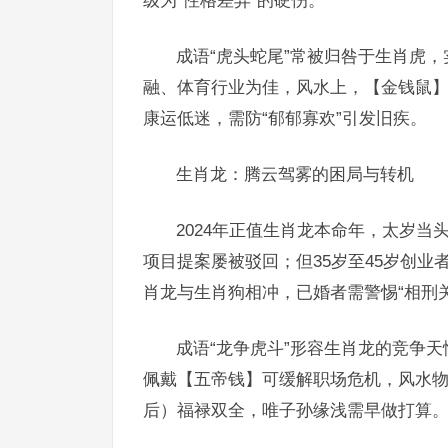
级为“性格差异”的硬伤。
成语“虎头蛇尾”常被归咎于生肖虎
融、体育行业为佳，风水上，【金钱鼠】
康运低迷，需防“郁郁寡欢”引发旧疾。
生肖龙：腾云驾雾的困局与转机
2024年正值生肖龙本命年，太岁当
项目提案屡被驳回；但35岁至45岁创业
肖龙与生肖狗相冲，已婚者需警惕“相刑
成语“龙争虎斗”形容生肖龙的竞争天
佩戴【五帝钱】可缓解职场危机，风水物
后）福禄双全，唯子孙缘浅需早做打算