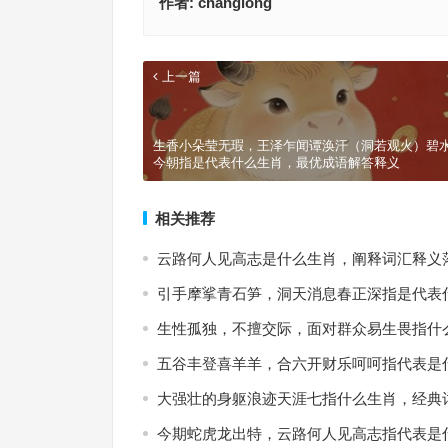
作者:
changlong
上一篇
生香小朵莹无瑕，王泽乍闻谭涣汗（洞若观火）碧
今朝指是代表什么生肖，最优成语解答释义
相关推荐
云路何人见高志是什么生肖，阐释词汇释义
引手摩挲青石笋，洞天消息春正深指是代表
生性孤独，不擅交际，面对群众易生畏指什
五谷丰登喜羊羊，合六开财乐呵呵指代表是
大强壮的身躯浪迹天涯七指什么生肖，经典
今期蛇虎龙出特，云路何人见高志指代表是