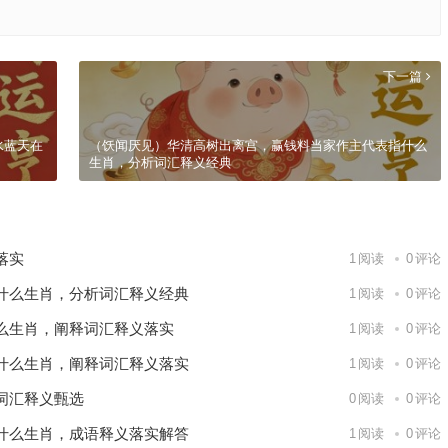
下一篇
水蓝天在
（饫闻厌见）华清高树出离宫，赢钱料当家作主代表指什么
生肖，分析词汇释义经典
落实
1
阅读
0
评论
什么生肖，分析词汇释义经典
1
阅读
0
评论
么生肖，阐释词汇释义落实
1
阅读
0
评论
什么生肖，阐释词汇释义落实
1
阅读
0
评论
词汇释义甄选
0
阅读
0
评论
什么生肖，成语释义落实解答
1
阅读
0
评论