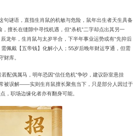
”这句谜语，直指生肖鼠的机敏与危险，鼠年出生者天生具备
隐喻，擅长在缝隙中寻找机遇，但“杀机”二字却点出其另一
年甲辰龙年，生肖鼠与太岁半合，下半年事业运势或有“先抑后
抢”，需佩戴【五帝钱】化解小人；55岁后晚年财运亨通，但需
守财库。
者若配偶属马，明年恐因“信任危机”争吵，建议卧室悬挂
”常被误解——实则生肖鼠擅长聚焦当下，只是部分人因过于
节点，职场边缘化者亦有翻身可能。