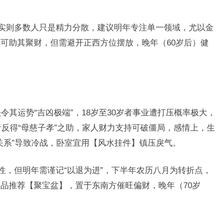
，实则多数人只是精力分散，建议明年专注单一领域，尤以金
可助其聚财，但需避开正西方位摆放，晚年（60岁后）健
头令其运势“吉凶极端”，18岁至30岁者事业遭打压概率极大，
者反得“母慈子孝”之助，家人财力支持可破僵局，感情上，生
关系”导致冷战，卧室宜用【风水挂件】镇压戾气。
性，但明年需谨记“以退为进”，下半年农历八月为转折点，
品推荐【聚宝盆】，置于东南方催旺偏财，晚年（70岁
。