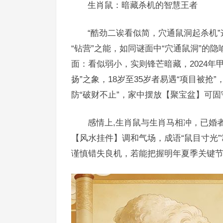
生肖鼠：暗藏杀机的智慧王者
“酷劲二诶看似简，穴通鼠洞起杀机
“钻营”之能，如同谜面中“穴通鼠洞”的
面：看似弱小，实则锋芒暗藏，2024
扬”之象，18岁至35岁者易遇“项目被
防“破财不止”，家中摆放【聚宝盆】可固
感情上,生肖鼠与生肖马相冲，已婚
【风水挂件】调和气场，成语“鼠目寸光
谨慎错失良机，若能把握明年夏季关键