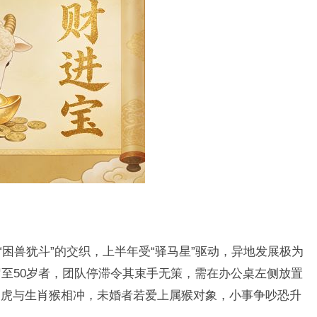
与“困兽犹斗”的交织，上半年受“驿马星”驱动，异地发展极为
岁至50岁者，团队停滞令其束手无策，需在办公桌左侧放置
肖虎与生肖猴相冲，未婚者若爱上属猴对象，小事争吵恐升