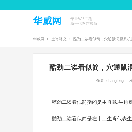
华威网
专业WP主题
新一代网站模版
华威网
生肖释义
酷劲二诶看似简，穴通鼠洞起杀机
酷劲二诶看似简，穴通鼠
作者:
changlong
发
酷劲二诶看似简指的是生肖鼠,生肖虎
酷劲二诶看似简是在十二生肖代表生