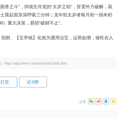
“困兽之斗”，抑或生肖龙的“太岁之劫”，皆需外力破解，鼠
人士晨起面东深呼吸三分钟；龙年犯太岁者每月初一捐米积
:00）重大决策，易招“破财不止”。
】招财、【五帝钱】化煞为通用法宝，运势如潮，催旺在人
处：
http://wap.hlwvv.com/archives/1436.html
打赏
8
赞