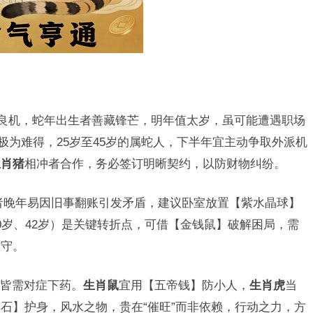
良机，蛇年出生者善藏锋芒，明年值太岁，虽可能遭遇职场
极为难得，25岁至45岁的属蛇人，下半年宜主动争取外派机
生肖猪
相冲者合作，务必签订明晰契约，以防财物纠纷。
者晚年易因旧事翻账引发矛盾，建议卧室放置【紫水晶球】
0岁、42岁）是关键转折点，可借【金钱鼠】破解困局，需
巧守。
，皆需对症下药。
生肖鼠
宜用【五帝钱】防小人，
生肖虎
当
石】护身，风水之物，贵在“催旺”而非依赖，行动之力，方