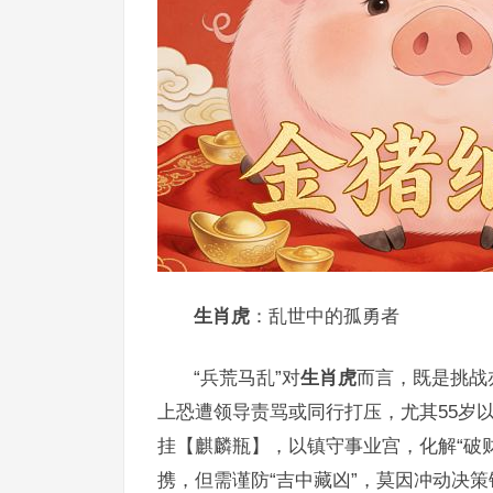
生肖虎
：乱世中的孤勇者
“兵荒马乱”对
生肖虎
而言，既是挑战
上恐遭领导责骂或同行打压，尤其55岁
挂【麒麟瓶】，以镇守事业宫，化解“破财
携，但需谨防“吉中藏凶”，莫因冲动决