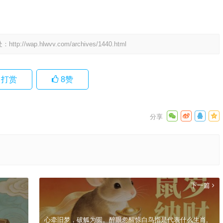
处：
http://wap.hlwvv.com/archives/1440.html
打赏
8
赞
下一篇
心牵旧梦，破觚为圆。醉眼忽醒惊白鸟指是代表什么生肖,