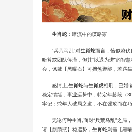
生肖蛇
：暗流中的谋略家
“兵荒马乱”对
生肖蛇
而言，恰似蛰伏
暗算或团队停滞，但其“以退为进”的智慧
会，佩戴【黑曜石】可挡煞聚能，若遇
感情上,
生肖蛇
与
生肖虎
相刑，已婚
稳定情绪，事业运势中，特定年龄段（3
牢记：蛇年人破局之道，不在强攻而在
无论何种生肖,面对“兵荒马乱”之局
请【麒麟瓶】稳运势，
生肖蛇
则需【黑曜