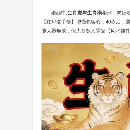
婚姻中,
生肖虎
与
生肖猴
相刑，未婚
【红玛瑙手链】增强包容心，40岁后，
能大器晚成，但大多数人需靠【风水挂