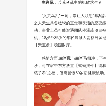
生肖鼠
：兵荒马乱中的机敏求生者
“兵荒马乱”一词，常让人联想到动荡
之人天生具备敏锐的直觉和灵活的应变能
动，事业上虽可能遭遇团队停滞或项目被
机，18岁至35岁的年轻属鼠人需格外
【聚宝盆】稳固财库。
感情方面,
生肖鼠
与
生肖马
相冲，下
吵，可在家中东方放置【鸳鸯摆件】调
慈子孝”之福，但需警惕50岁后健康波动