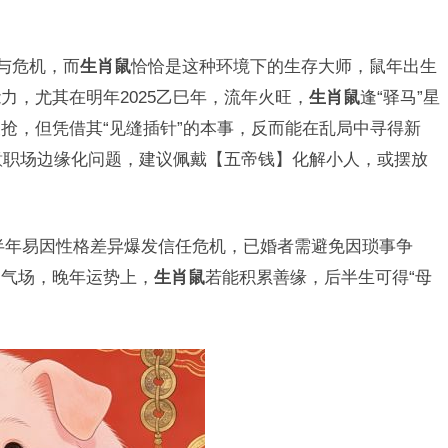
与危机，而
生肖鼠
恰恰是这种环境下的生存大师，鼠年出生
力，尤其在明年2025乙巳年，流年火旺，
生肖鼠
逢“驿马”星
抢，但凭借其“见缝插针”的本事，反而能在乱局中寻得新
留意职场边缘化问题，建议佩戴【五帝钱】化解小人，或摆放
半年易因性格差异爆发信任危机，已婚者需避免因琐事争
和气场，晚年运势上，
生肖鼠
若能积累善缘，后半生可得“母
。