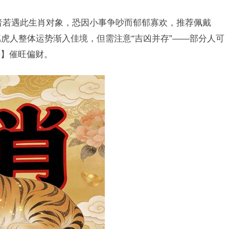
者若遇此生肖对象，恐因小事争吵而郁郁寡欢，推荐佩戴
属虎人整体运势渐入佳境，但需注意“吉凶并存”——部分人可
件】催旺偏财。