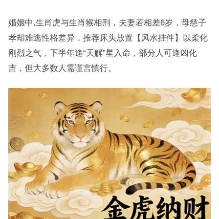
婚姻中,生肖虎与生肖猴相刑，夫妻若相差6岁，母慈子
孝却难逃性格差异，推荐床头放置【风水挂件】以柔化
刚烈之气，下半年逢“天解”星入命，部分人可逢凶化
吉，但大多数人需谨言慎行。