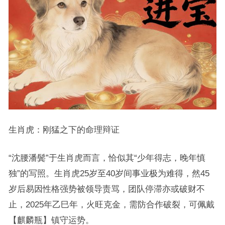
生肖虎：刚猛之下的命理辩证
“沈腰潘鬓”于生肖虎而言，恰似其“少年得志，晚年慎
独”的写照。生肖虎25岁至40岁间事业极为难得，然45
岁后易因性格强势被领导责骂，团队停滞亦或破财不
止，2025年乙巳年，火旺克金，需防合作破裂，可佩戴
【麒麟瓶】镇守运势。