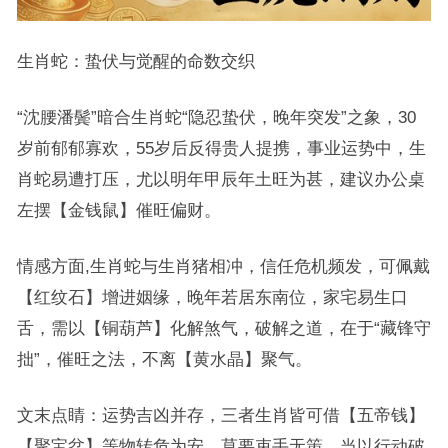
生肖蛇：蛰伏与觉醒的命数交织
“沈腰潘鬓”暗合生肖蛇“隐忍蛰伏，晚年突发”之象，30
岁前郁郁寡欢，55岁后反得贵人提携，事业运势中，生
肖蛇易遭打压，尤以明年甲辰年土旺为甚，建议办公桌
左摆【金钱鼠】催旺偏财。
情感方面,生肖蛇与生肖猪相冲，信任危机频发，可佩戴
【红纹石】增进姻缘，晚年若居东南位，家宅易生口
舌，需以【铜葫芦】化解煞气，破解之道，在于“藏锋守
拙”，催旺之法，不离【黄水晶】聚气。
文末点睛：运势吉凶并存，三者生肖皆可借【五帝钱】
【聚宝盆】等物转危为安，莫要束手无策，当以行动破