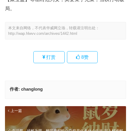
局。
本文来自网络，不代表华威网立场，转载请注明出处：
http://wap.hlwvv.com/archives/1442.html
打赏
8
赞
作者:
changlong
上一篇
心牵旧梦，破觚为圆。醉眼忽醒惊白鸟指是代表什么生肖,深入精准解