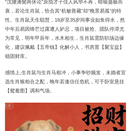
“沈腰潘鬓两休论”原指才子佳人风华不再，暗喻盛极而
衰，若论生肖鼠，恰合其“机敏善藏”却“晚景易孤”的特
性。生肖鼠天生聪慧，18岁至35岁间事业如鱼得水，然
中年后易因锋芒过露遭人妒忌，项目被抢、团队停滞尤
为常见，明年甲辰年，水木相生，生肖鼠需防职场边缘
化，建议佩戴【五帝钱】化解小人，书房置【聚宝盆】
稳固财库。
感情上,生肖鼠与生肖马相冲，小事争吵频发，未婚者宜
选生肖猴相合之配，晚年若逢信任危机，可于卧室悬挂
【鸳鸯图】调和气场。