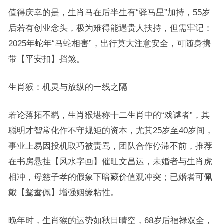
值得庆幸的是，生肖马在后半生有“驿马星”加持，55岁
后若有创业念头，极为难得能遇贵人扶持，但需牢记：
2025年蛇年“马蛇相害”，出行莫大注意安全，可随身携
带【平安扣】挡煞。
生肖猴：机灵与放纵的一线之隔
若论落拓不羁，生肖猴堪称十二生肖中的“戏谑者”，其
聪明才智常化作不守规矩的资本，尤其25岁至40岁间，
事业上易因投机取巧被责骂，团队合作停滞不前，推荐
在书房悬挂【风水字画】催旺文昌运，未婚者与生肖虎
相冲，母慈子孝的假象下暗藏价值观冲突；已婚者可佩
戴【鸳鸯佩】增强姻缘粘性。
晚年时，生肖猴的运势如秋日晴空，68岁后福禄双全，