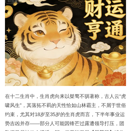
在十二生肖中，生肖虎向来以桀骜不驯著称，古人云“虎
啸风生”，其落拓不羁的天性恰如山林霸主，不屑于世俗
约束，尤其对18岁至35岁的生肖虎而言，下半年事业运
势吉凶并存——部分人可能因锋芒过露遭领导打压，团