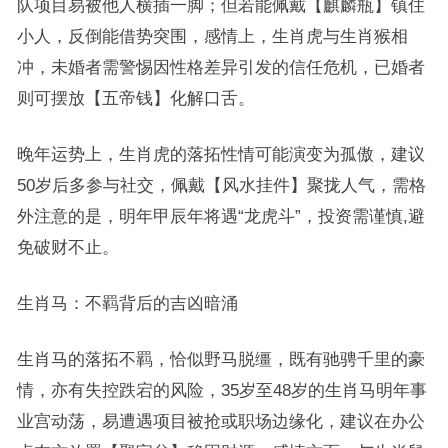
队项目易被他人横插一脚；但若能佩戴【麒麟瓶】镇住
小人，反倒能借势突围，感情上，生肖虎与生肖猴相
冲，未婚者需警惕因性格差异引发的信任危机，已婚者
则可摆放【五帝钱】化解口舌。
晚年运势上，生肖虎的落拓性情可能演变为孤傲，建议
50岁后多参与社交，佩戴【风水挂件】聚拢人气，需格
外注意的是，明年甲辰年将遇“龙虎斗”，投资需谨慎,避
免破财不止。
生肖马：不羁背后的吉凶暗涌
生肖马的落拓不羁，恰似野马脱缰，既有驰骋千里的豪
情，亦有失控跌宕的风险，35岁至48岁的生肖马明年事
业宫动荡，易遭遇项目被抢或职场边缘化，建议在办公