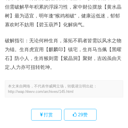
但需破解早年积累的浮躁习性，家中财位摆放【黄水晶
树】最为适宜，明年逢“猴鸡相破”，健康运低迷，郁郁
寡欢时不妨用【碧玉葫芦】化解病气。
破解指引：无论何种生肖，落拓不羁者皆需以风水之物
为锚。生肖虎宜用【麒麟印】镇宅，生肖马当佩【黑曜
石】防小人，生肖猴则需【紫晶洞】聚财，吉凶虽由天
定,人力亦可扭转乾坤。
本文来自网络，不代表华威网立场，转载请注明出处：
http://wap.hlwvv.com/archives/145.html
打赏
29
赞