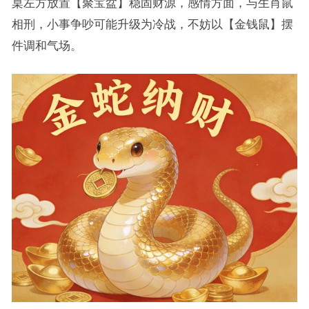
桌左方放置【聚宝盆】稳固财源，感情方面，与生肖鼠
相刑，小事争吵可能升级为冷战，不妨以【金钱鼠】摆
件调和气场。