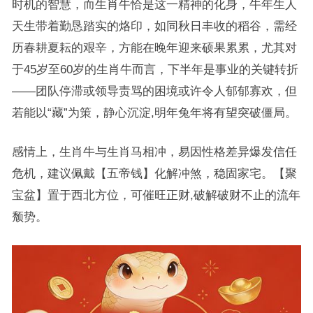
时机的智慧，而生肖牛恰是这一精神的化身，牛年生人
天生带着勤恳踏实的烙印，如同秋日丰收的稻谷，需经
历春耕夏耘的艰辛，方能在晚年迎来硕果累累，尤其对
于45岁至60岁的生肖牛而言，下半年是事业的关键转折
——团队停滞或领导责骂的困境或许令人郁郁寡欢，但
若能以“藏”为策，静心沉淀,明年兔年将有望突破僵局。
感情上，生肖牛与生肖马相冲，易因性格差异爆发信任
危机，建议佩戴【五帝钱】化解冲煞，稳固家宅。【聚
宝盆】置于西北方位，可催旺正财,破解破财不止的流年
颓势。