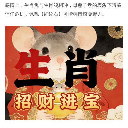
感情上，生肖兔与生肖鸡相冲，母慈子孝的表象下暗藏
信任危机，佩戴【红纹石】可增强情感凝聚力。