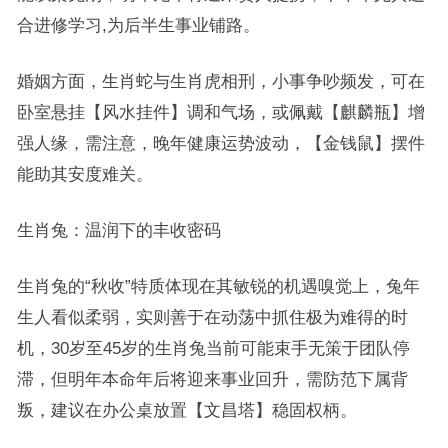
合进修学习,为后半生事业铺路。
婚姻方面，生肖蛇与生肖虎相刑，小事争吵频发，可在
卧室悬挂【风水挂件】调和气场，或佩戴【麒麟瓶】增
强人缘，需注意，晚年健康运势波动，【金钱鼠】摆件
能助其安度难关。
生肖兔：温润下的丰收密码
生肖兔的“秋收”特质体现在其敏锐的机遇嗅觉上，兔年
生人看似柔弱，实则善于在动荡中抓住极为难得的时
机，30岁至45岁的生肖兔当前可能束手无策于团队停
滞，但明年本命年后将迎来事业回升，需防范下属背
叛，建议在办公桌放置【文昌塔】稳固权柄。