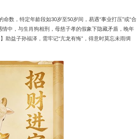
的命数，特定年龄段如30岁至50岁间，易遇“事业打压”或“合
感情中，与生肖狗相刑，母慈子孝的假象下隐藏矛盾，晚年
】助益子孙福泽，需牢记“亢龙有悔”，得意时莫忘未雨绸