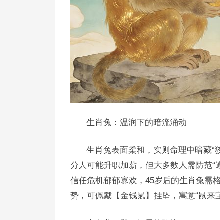
生肖兔：温润下的暗流涌动
生肖兔表面柔和，实则命理中暗藏“狡
分人可能升职加薪，但大多数人需防范“遭
信任危机郁郁寡欢，45岁后的生肖兔需
势，可佩戴【金钱鼠】挂坠，寓意“鼠来