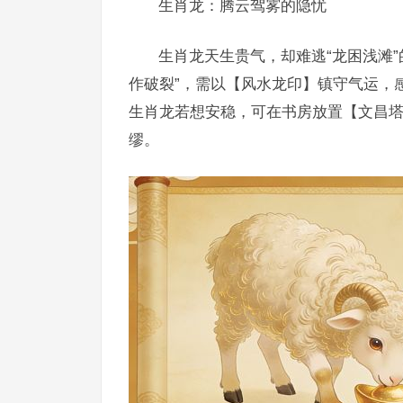
生肖龙：腾云驾雾的隐忧
生肖龙天生贵气，却难逃“龙困浅滩”
作破裂”，需以【风水龙印】镇守气运，
生肖龙若想安稳，可在书房放置【文昌塔
缪。