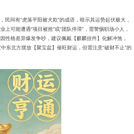
，民间有“虎落平阳被犬欺”的成语，暗示其运势起伏极大，
上可能遭遇“项目被抢”或“团队停滞”，需警惕职场小人，
易因性格差异爆发争吵，建议佩戴【麒麟挂件】化解冲煞，
家中东北方摆放【聚宝盆】催旺财运，但需注意“破财不止”的