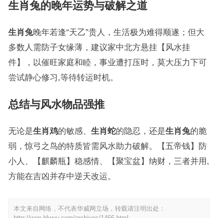
生肖兔的晚年运势与破解之道
生肖兔
晚年若逢“天乙”贵人，生活极为难得顺遂；但大
多数人需防子女缘薄，建议家中北方悬挂【风水挂
件】，以催旺家庭和睦，事业遭打压时，莫大压力下可
尝试静心修习,等待转运时机。
总结与风水物品强推
无论是
生肖鸡
的敏感、
生肖蛇
的隐忍，还是
生肖兔
的脆
弱，惊弓之鸟的特质皆需风水助力破解。【五帝钱】防
小人、【麒麟瓶】稳感情、【聚宝盆】纳财，三者并用,
方能在吉凶并存中逆天改运。
本文来自网络，不代表华威网立场，转载请注明出处：
http://wap.hlwvv.com/archives/1466.html