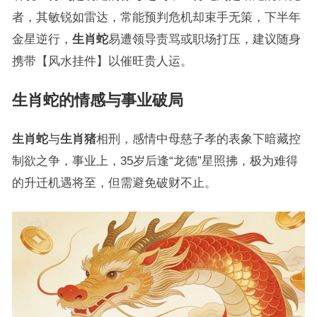
者，其敏锐如雷达，常能预判危机却束手无策，下半年
金星逆行，
生肖蛇
易遭领导责骂或职场打压，建议随身
携带【风水挂件】以催旺贵人运。
生肖蛇的情感与事业破局
生肖蛇
与
生肖猪
相刑，感情中母慈子孝的表象下暗藏控
制欲之争，事业上，35岁后逢“龙德”星照拂，极为难得
的升迁机遇将至，但需避免破财不止。