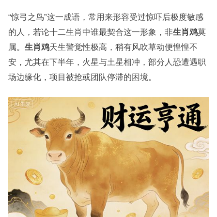
“惊弓之鸟”这一成语，常用来形容受过惊吓后极度敏感
的人，若论十二生肖中谁最契合这一形象，非
生肖鸡
莫
属。
生肖鸡
天生警觉性极高，稍有风吹草动便惶惶不
安，尤其在下半年，火星与土星相冲，部分人恐遭遇职
场边缘化，项目被抢或团队停滞的困境。