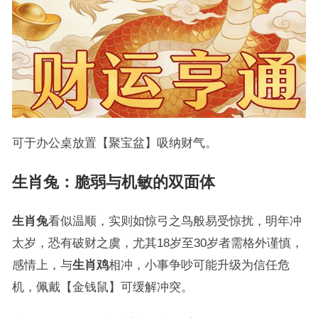
可于办公桌放置【聚宝盆】吸纳财气。
生肖兔：脆弱与机敏的双面体
生肖兔
看似温顺，实则如惊弓之鸟般易受惊扰，明年冲
太岁，恐有破财之虞，尤其18岁至30岁者需格外谨慎，
感情上，与
生肖鸡
相冲，小事争吵可能升级为信任危
机，佩戴【金钱鼠】可缓解冲突。