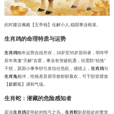
此时建议佩戴【五帝钱】化解小人,稳固事业根基。
生肖鸡的命理特质与运势
生肖鸡
晚年运势吉凶并存，18岁至55岁居间者，明年甲
辰年将逢“天解”吉星，事业有突破机遇，但需防“劫煞”
干扰，莫因小事争吵引发信任危机，感情上，
生肖鸡
与
生肖兔
相冲，性格差异易导致郁郁寡欢，可于卧室摆放
【麒麟瓶】调和气场。
生肖蛇：潜藏的危险感知者
若说
生肖鸡
是明处的惊弓之鸟，
生肖蛇
则是暗处的警觉