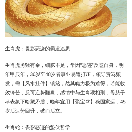
生肖虎：畏影恶迹的霸道迷思
生肖虎勇猛有余，细腻不足，常因“恶迹”反噬自身，明
年甲辰年，36岁至48岁者事业易遭打压，领导责骂频
发，需【风水挂件】镇煞，然其魄力极为难得，若能收
敛锋芒，反可逆势翻盘，感情中与生肖猴相刑，母慈子
孝表象下暗藏矛盾，晚年宜用【聚宝盆】稳固家运，45
岁后运势回升，破而后立。
生肖蛇：畏影恶迹的蛰伏哲学