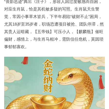
“畏影恶迹”典出《庄子》，形容人因过度敏感而自困，
对应生肖鼠，恰是其机敏多疑的写照。生肖鼠天生警
觉，常因小事草木皆兵，下半年易陷“破财不止”困局，
尤其18岁至35岁者，职场恐遭项目被抢、团队停滞，然
其贵人运暗藏，【五帝钱】可压小人，【麒麟瓶】催旺
偏财，感情上，与生肖马相冲，需防信任危机，莫因琐
事郁郁寡欢。