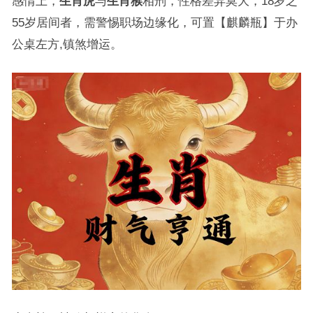
感情上，
生肖虎
与
生肖猴
相刑，性格差异莫大，18岁之
55岁居间者，需警惕职场边缘化，可置【麒麟瓶】于办
公桌左方,镇煞增运。