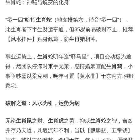
生肖蛇：神秘与蜕变的化身
“零一四”暗指
生肖蛇
（地支排第六，谐音“零一四”），
此生肖者下半生财运亨通，但35岁前易破财不止，推荐
【风水挂件】贴身佩戴，防
生肖猪
相冲。
事业运势上，
生肖蛇
明年逢“驿马星”，项目变动极为难
得，然团队停滞时束手无策，感情婚姻宜配
生肖鸡
，小
事争吵需以柔克刚，晚年可置【黄水晶】于东南方,催旺
家宅。
破解之道：风水为引，运势为纲
无论
生肖鼠
之财、
生肖虎
之勇，抑或
生肖蛇
之智，吉凶
并存乃天道，凡遇流年不利，当以【麒麟瓶、五帝钱】
为先，辅以方位调整，命理无常，然人力可改，愿诸君