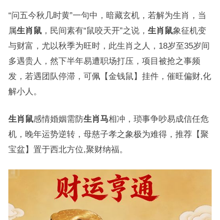
“问五今秋几时黄”一句中，暗藏玄机，若解为生肖，当
属
生肖鼠
，民间素有“鼠咬天开”之说，
生肖鼠
象征机变
与财富，尤以秋季为旺时，此生肖之人，18岁至35岁间
多遇贵人，然下半年易遭职场打压，项目被抢之事频
发，若遇团队停滞，可佩【金钱鼠】挂件，催旺偏财,化
解小人。
生肖鼠
感情婚姻需防
生肖马
相冲，琐事争吵易成信任危
机，晚年运势逆转，母慈子孝之象极为难得，推荐【聚
宝盆】置于西北方位,聚财纳福。