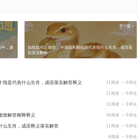
下一篇
山中，遁
如线如丝正牵恨，冲浦回风翻宿浪代表指什么生肖，成语落
实落实解析
十指是代表什么生肖，成语落实解答释义
11
阅读
0
评论
11
阅读
0
评论
11
阅读
0
评论
极致解答阐释释义
10
阅读
0
评论
什么生肖，成语释义落实解答
11
阅读
0
评论
8
阅读
0
评论