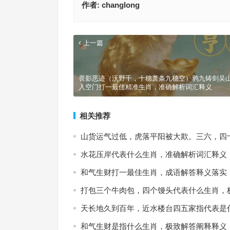
作者:
changlong
上一篇
畏影恶迹（沃野千，十穗萧条九穗空）鸦九铸剑吴
入空门打一最佳精准生肖，准确解析词汇释义
相关推荐
山货运气过低，虎落平阳被大欺。三六，四
水花压岸代表什么生肖，准确解析词汇释义
和气生财打一最佳生肖，成语解答释义落实
打包三个牛肉包，四个馒头代表什么生肖，
天长地久到百年，近水楼台四五家指代表是
和气生财是指什么生肖，极致解答阐释释义